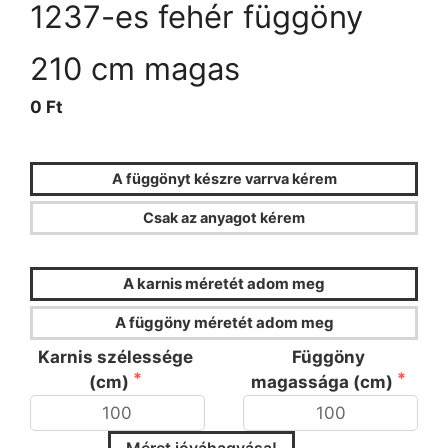
1237-es fehér függöny
210 cm magas
0 Ft
A függönyt készre varrva kérem
Csak az anyagot kérem
FÜGGÖNYKALKULÁTOR
A karnis méretét adom meg
A függöny méretét adom meg
Karnis szélessége
Függöny
(cm)
magassága (cm)