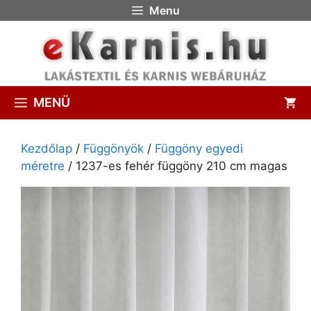
Menu
MENÜ
Kezdőlap
/
Függönyök
/
Függöny egyedi
méretre
/ 1237-es fehér függöny 210 cm magas