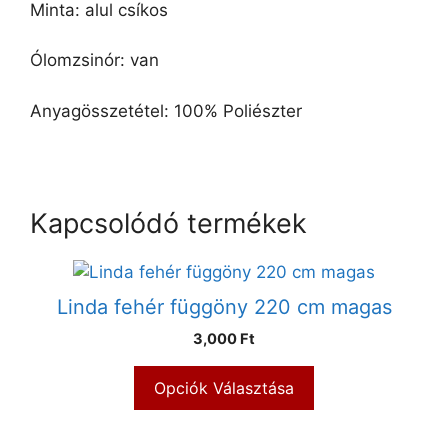
Minta: alul csíkos
Ólomzsinór: van
Anyagösszetétel: 100% Poliészter
Kapcsolódó termékek
Linda fehér függöny 220 cm magas
3,000 Ft
Opciók Választása