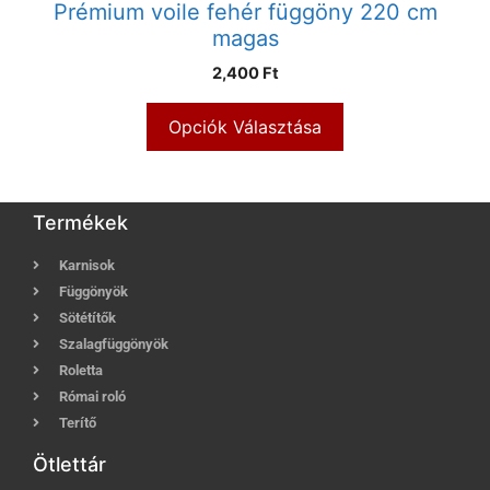
Prémium voile fehér függöny 220 cm
magas
2,400 Ft
Opciók Választása
Termékek
Karnisok
Függönyök
Sötétítők
Szalagfüggönyök
Roletta
Római roló
Terítő
Ötlettár