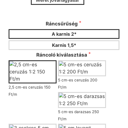
Méret jóváhagyása!
Kérjük válassza ki a ráncsűrűséget és a
ráncoló típusát!
Ráncsűrűség
A karnis 2*
Karnis 1,5*
Ráncoló kiválasztása
5 cm-es ceruzás 200
2,5 cm-es ceruzás 150
Ft/m
Ft/m
5 cm-es darazsas 250
Ft/m