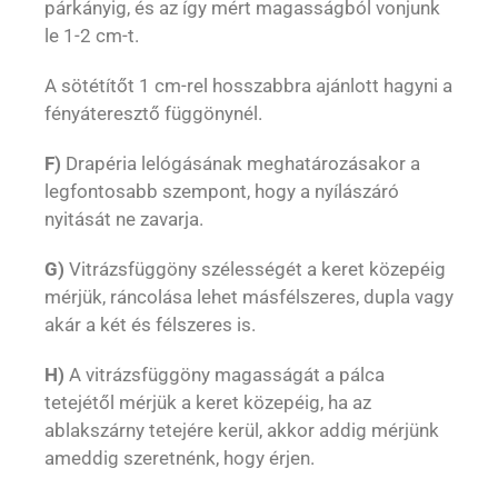
párkányig, és az így mért magasságból vonjunk
le 1-2 cm-t.
A sötétítőt 1 cm-rel hosszabbra ajánlott hagyni a
fényáteresztő függönynél.
F)
Drapéria lelógásának meghatározásakor a
legfontosabb szempont, hogy a nyílászáró
nyitását ne zavarja.
G)
Vitrázsfüggöny szélességét a keret közepéig
mérjük, ráncolása lehet másfélszeres, dupla vagy
akár a két és félszeres is.
H)
A vitrázsfüggöny magasságát a pálca
tetejétől mérjük a keret közepéig, ha az
ablakszárny tetejére kerül, akkor addig mérjünk
ameddig szeretnénk, hogy érjen.