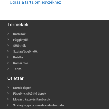
Ugrás a tartalomjegyzékhez
Termékek
Karnisok
Függönyök
Sötétítők
Szalagfüggönyök
Roletta
Római roló
Terítő
Ötlettár
Karnis tippek
Függöny, sötétítő tippek
Mosási, kezelési tanácsok
Szalagfüggöny méretvételi útmutató