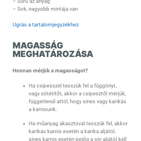
– Sűrű az anyag
– Sok, nagyobb mintája van
Ugrás a tartalomjegyzékhez
MAGASSÁG
MEGHATÁROZÁSA
Honnan mérjük a magasságot?
Ha csipesszel tesszük fel a függönyt,
vagy sötétítőt, akkor a csipesztől mérjük,
függetlenül attól, hogy sínes vagy karikás
a karnisunk.
Ha műanyag akasztóval tesszük fel, akkor
karikás karnis esetén a karika aljától,
sínes karnis esetén pedig a sín aljától kell