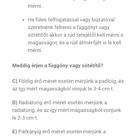
mérni.
Ha füles felfogatással vagy bújtatóval
szeretnénk feltenni a függönyt vagy
sötétítőt akkor a rúd tetejétől kell mérni a
magasságot, és a rúd átmérőjét is le kell
mérni.
Meddig érjen a függöny vagy sötétítő?
C)
Földig érő méret esetén mérjünk a padlóig, és
az így mért magasságból vonjuk le 3-4 cm-t.
D)
Radiátorig érő méret esetén mérjünk a
radiátorig, és az így mért magasságból vonjunk
le 2-3 cm-t.
E)
Párkányig érő méret esetén mérjünk a