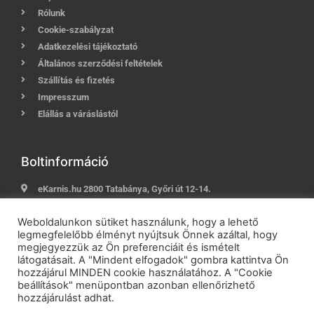
Rólunk
Cookie-szabályzat
Adatkezelési tájékoztató
Általános szerződési feltételek
Szállítás és fizetés
Impresszum
Elállás a váráslástól
Boltinformáció
eKarnis.hu 2800 Tatabánya, Győri út 12-14.
Hívj most:
+36 (30) 239-9937
Weboldalunkon sütiket használunk, hogy a lehető
E-mail:
info@ekarnis.hu
legmegfelelőbb élményt nyújtsuk Önnek azáltal, hogy
megjegyezzük az Ön preferenciáit és ismételt
látogatásait. A "Mindent elfogadok" gombra kattintva Ön
hozzájárul MINDEN cookie használatához. A "Cookie
2021 © eKarnis.hu
| Karnis és Függöny Webáruház | Minden
beállítások" menüpontban azonban ellenőrizhető
jog fenntartva!
hozzájárulást adhat.
Powered by
Online Üzletépítés