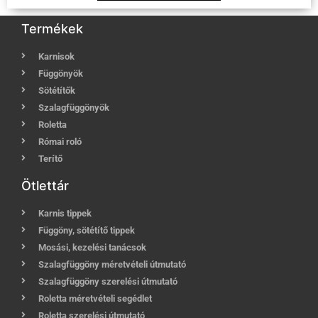
Termékek
Karnisok
Függönyök
Sötétítők
Szalagfüggönyök
Roletta
Római roló
Terítő
Ötlettár
Karnis tippek
Függöny, sötétítő tippek
Mosási, kezelési tanácsok
Szalagfüggöny méretvételi útmutató
Szalagfüggöny szerelési útmutató
Roletta méretvételi segédlet
Roletta szerelési útmutató