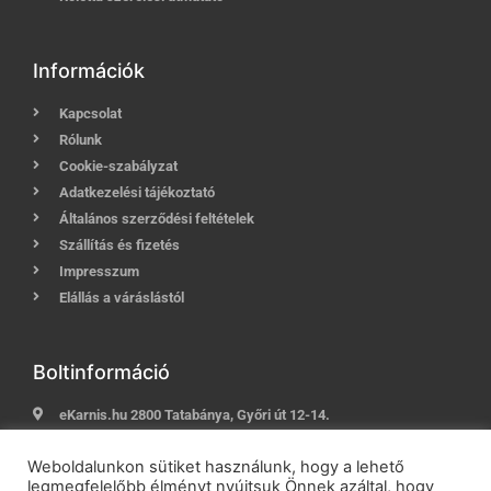
Információk
Kapcsolat
Rólunk
Cookie-szabályzat
Adatkezelési tájékoztató
Általános szerződési feltételek
Szállítás és fizetés
Impresszum
Elállás a váráslástól
Boltinformáció
eKarnis.hu 2800 Tatabánya, Győri út 12-14.
Hívj most:
+36 (30) 239-9937
Weboldalunkon sütiket használunk, hogy a lehető
E-mail:
info@ekarnis.hu
legmegfelelőbb élményt nyújtsuk Önnek azáltal, hogy