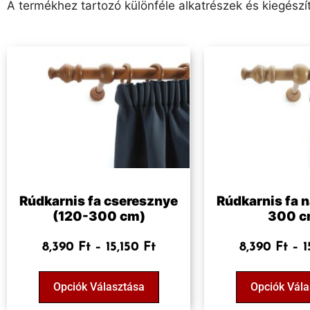
A termékhez tartozó különféle alkatrészek és kiegészít
Rúdkarnis fa cseresznye
Rúdkarnis fa n
(120-300 cm)
300 c
8,390
Ft
–
15,150
Ft
8,390
Ft
–
1
Opciók Választása
Opciók Vála