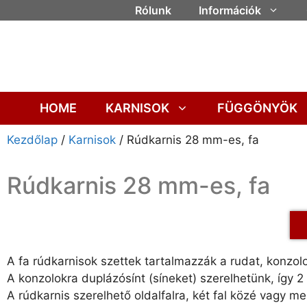
Rólunk
Információk
HOME
KARNISOK
FÜGGÖNYÖK
Kezdőlap
/
Karnisok
/ Rúdkarnis 28 mm-es, fa
Rúdkarnis 28 mm-es, fa
A fa rúdkarnisok szettek tartalmazzák a rudat, konzolo
A konzolokra duplázósínt (síneket) szerelhetünk, így 2 
A rúdkarnis szerelhető oldalfalra, két fal közé vagy m