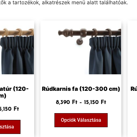
ők a tartozékok, alkatrészek menü alatt találhatóak.
atúr (120-
Rúdkarnis fa (120-300 cm)
Rú
m)
8,390
Ft
–
15,150
Ft
5,150
Ft
Opciók Választása
sztása