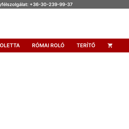
félszolgálat: +36-30-239-99-37
OLETTA
RÓMAI ROLÓ
TERÍTŐ