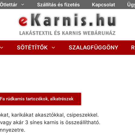
Ötlettár
Szállítás és fizetés
Kapcsolat
Ügy
SÖTÉTÍTŐK
SZALAGFÜGGÖNY
R
Fa rúdkarnis tartozékok, alkatrészek
kat, karikákat akasztókkal, csipeszekkel.
vagy akár 3 sínes karnis is összeállítható.
ennyezetre.