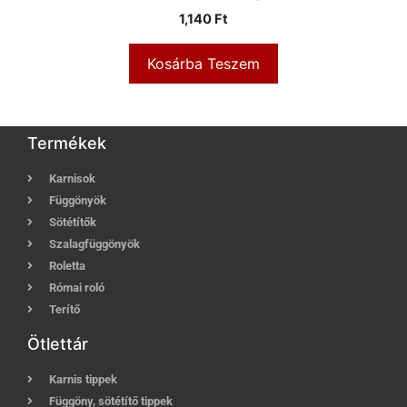
1,140
Ft
Kosárba Teszem
Termékek
Karnisok
Függönyök
Sötétítők
Szalagfüggönyök
Roletta
Római roló
Terítő
Ötlettár
Karnis tippek
Függöny, sötétítő tippek