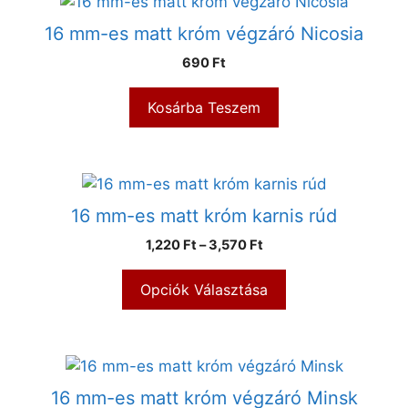
16 mm-es matt króm végzáró Nicosia
690
Ft
Kosárba Teszem
16 mm-es matt króm karnis rúd
1,220
Ft
–
3,570
Ft
Opciók Választása
16 mm-es matt króm végzáró Minsk