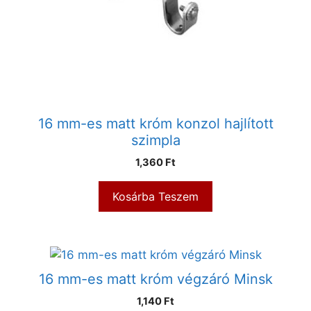
16 mm-es matt króm konzol hajlított
szimpla
1,360
Ft
Kosárba Teszem
16 mm-es matt króm végzáró Minsk
1,140
Ft