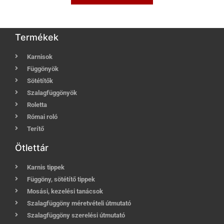
Termékek
Karnisok
Függönyök
Sötétítők
Szalagfüggönyök
Roletta
Római roló
Terítő
Ötlettár
Karnis tippek
Függöny, sötétítő tippek
Mosási, kezelési tanácsok
Szalagfüggöny méretvételi útmutató
Szalagfüggöny szerelési útmutató