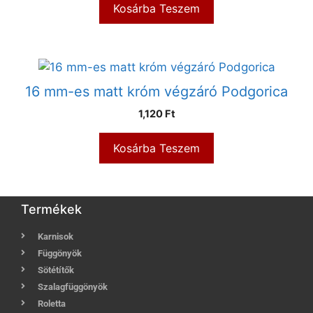
Kosárba Teszem
16 mm-es matt króm végzáró Podgorica
1,120
Ft
Kosárba Teszem
Termékek
Karnisok
Függönyök
Sötétítők
Szalagfüggönyök
Roletta