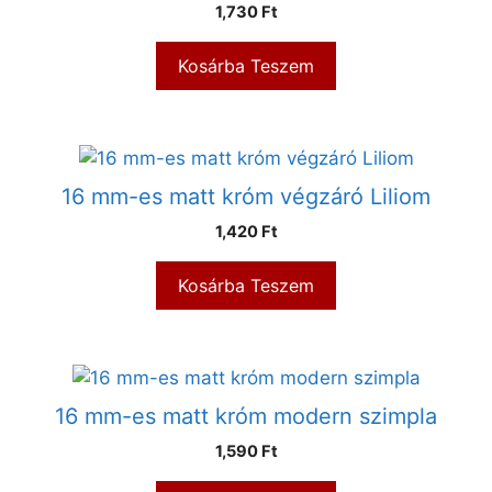
1,730
Ft
Kosárba Teszem
16 mm-es matt króm végzáró Liliom
1,420
Ft
Kosárba Teszem
16 mm-es matt króm modern szimpla
1,590
Ft