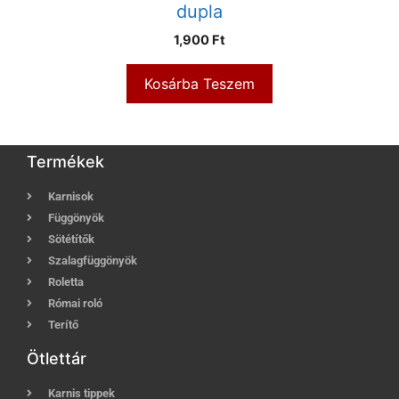
dupla
1,900
Ft
Kosárba Teszem
Termékek
Karnisok
Függönyök
Sötétítők
Szalagfüggönyök
Roletta
Római roló
Terítő
Ötlettár
Karnis tippek