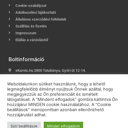
Cookie-szabályzat
Adatkezelési tájékoztató
Általános szerződési feltételek
Szállítás és fizetés
Impresszum
Elállás a váráslástól
Boltinformáció
eKarnis.hu 2800 Tatabánya, Győri út 12-14.
Hívj most:
+36 (30) 239-9937
Weboldalunkon sütiket használunk, hogy a lehető
E-mail:
info@ekarnis.hu
legmegfelelőbb élményt nyújtsuk Önnek azáltal, hogy
megjegyezzük az Ön preferenciáit és ismételt
látogatásait. A "Mindent elfogadok" gombra kattintva Ön
hozzájárul MINDEN cookie használatához. A "Cookie
2021 © eKarnis.hu
| Karnis és Függöny Webáruház | Minden
beállítások" menüpontban azonban ellenőrizhető
jog fenntartva!
hozzájárulást adhat.
Powered by
Online Üzletépítés
Süti beállítások
Mindet elfogadom