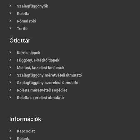
Szalagfüggönyök
Roletta
Római roló
Terítő
Ötlettár
Karnis tippek
Függöny, sötétítő tippek
Mosási, kezelési tanácsok
Szalagfüggöny méretvételi útmutató
Szalagfüggöny szerelési útmutató
Roletta méretvételi segédlet
Roletta szerelési útmutató
Információk
Kapcsolat
Rólunk