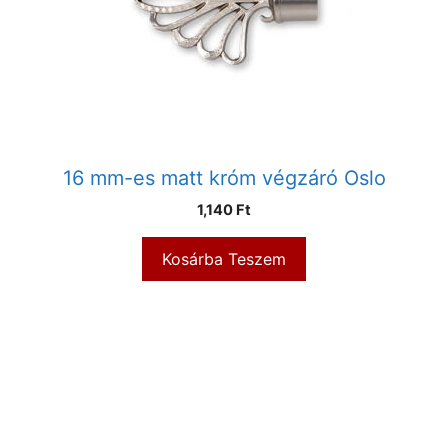
16 mm-es matt króm végzáró Oslo
1,140
Ft
Kosárba Teszem