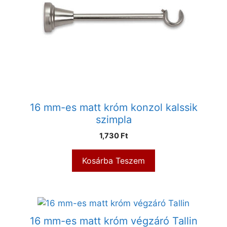
16 mm-es matt króm konzol kalssik
szimpla
1,730
Ft
Kosárba Teszem
16 mm-es matt króm végzáró Tallin