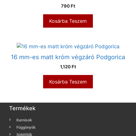
790
Ft
Kosárba Teszem
16 mm-es matt króm végzáró Podgorica
1,120
Ft
Kosárba Teszem
Termékek
Karnisok
Függönyök
Sötétítők