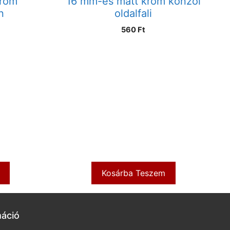
króm
16 mm-es matt króm konzol
n
oldalfali
560
Ft
Kosárba Teszem
máció