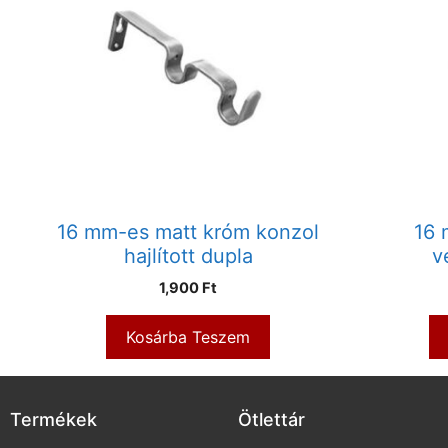
16 mm-es matt króm konzol
16 
hajlított dupla
v
1,900
Ft
Kosárba Teszem
Termékek
Ötlettár