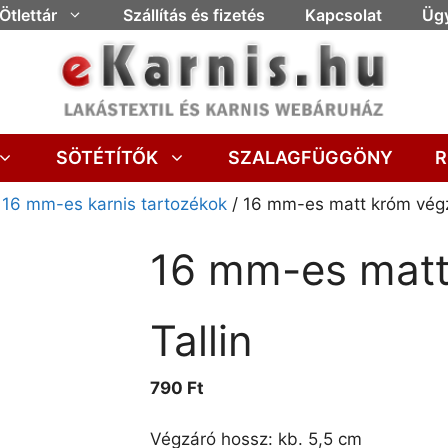
Ötlettár
Szállítás és fizetés
Kapcsolat
Ügy
SÖTÉTÍTŐK
SZALAGFÜGGÖNY
R
/
16 mm-es karnis tartozékok
/ 16 mm-es matt króm végz
16 mm-es matt
Tallin
790
Ft
Végzáró hossz: kb. 5,5 cm