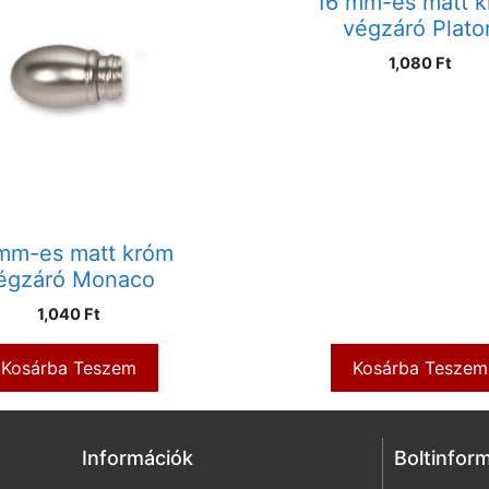
16 mm-es matt 
végzáró Plato
1,080
Ft
mm-es matt króm
égzáró Monaco
1,040
Ft
Kosárba Teszem
Kosárba Teszem
Információk
Boltinfor