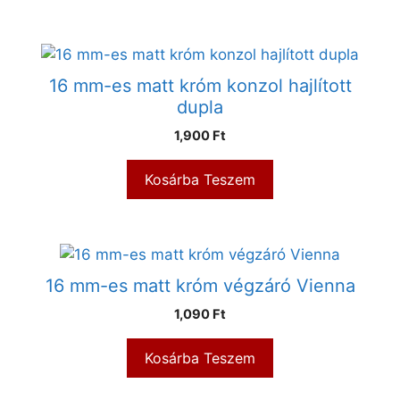
16 mm-es matt króm konzol hajlított
dupla
1,900
Ft
Kosárba Teszem
16 mm-es matt króm végzáró Vienna
1,090
Ft
Kosárba Teszem