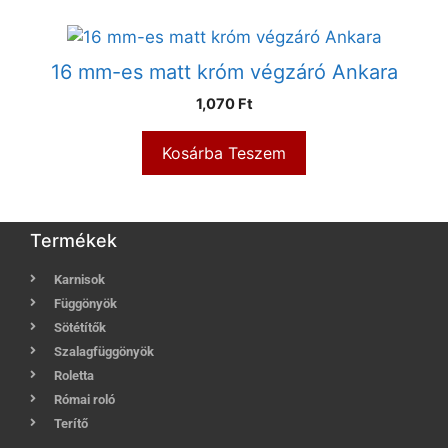
16 mm-es matt króm végzáró Ankara
1,070
Ft
Kosárba Teszem
Termékek
Karnisok
Függönyök
Sötétítők
Szalagfüggönyök
Roletta
Római roló
Terítő