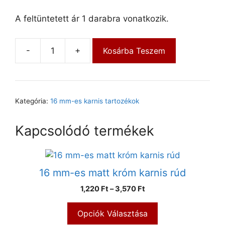
A feltüntetett ár 1 darabra vonatkozik.
-
+
Kosárba Teszem
Kategória:
16 mm-es karnis tartozékok
Kapcsolódó termékek
16 mm-es matt króm karnis rúd
1,220
Ft
–
3,570
Ft
Opciók Választása