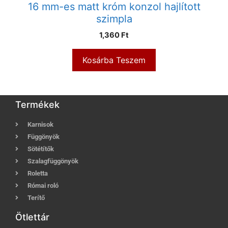
16 mm-es matt króm konzol hajlított
szimpla
1,360
Ft
Kosárba Teszem
Termékek
Karnisok
Függönyök
Sötétítők
Szalagfüggönyök
Roletta
Római roló
Terítő
Ötlettár