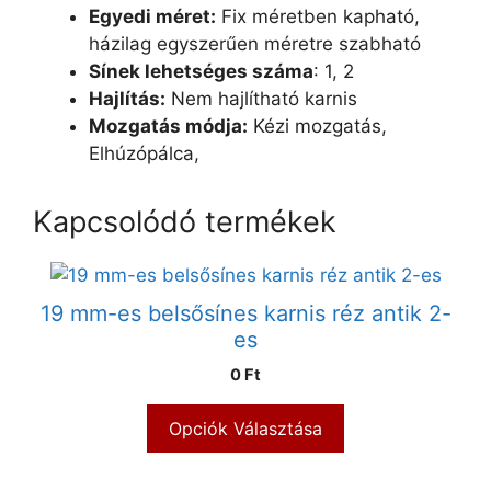
Egyedi méret:
Fix méretben kapható,
házilag egyszerűen méretre szabható
Sínek lehetséges száma
: 1, 2
Hajlítás:
Nem hajlítható karnis
Mozgatás módja:
Kézi mozgatás,
Elhúzópálca,
Kapcsolódó termékek
19 mm-es belsősínes karnis réz antik 2-
es
0 Ft
Opciók Választása