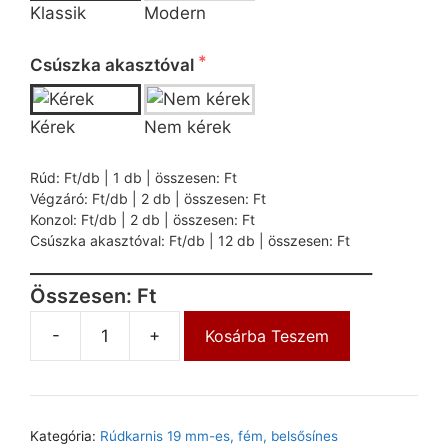
Klassik
Modern
 Kérjük válasszon az alábbi lehetőségek közül!
Csúszka akasztóval
Kérek
Nem kérek
 A kiválasztott kombináció ára:
Rúd: Ft/db | 1 db | összesen: Ft
Végzáró: Ft/db | 2 db | összesen: Ft
Konzol: Ft/db | 2 db | összesen: Ft
Csúszka akasztóval: Ft/db | 12 db | összesen: Ft
______________________________________
Összesen: Ft
-
+
Kosárba Teszem
Kategória:
Rúdkarnis 19 mm-es, fém, belsősínes