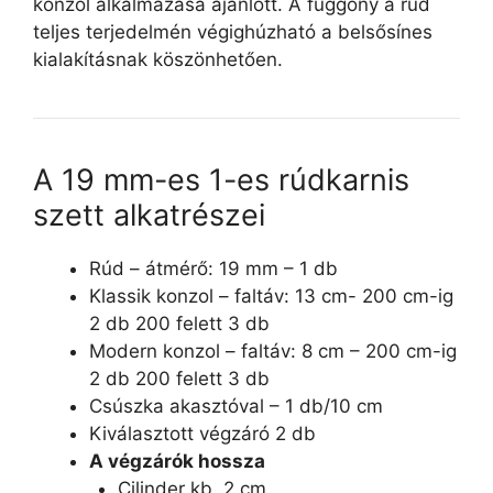
konzol alkalmazása ajánlott. A függöny a rúd
teljes terjedelmén végighúzható a belsősínes
kialakításnak köszönhetően.
A 19 mm-es 1-es rúdkarnis
szett alkatrészei
Rúd – átmérő: 19 mm – 1 db
Klassik konzol – faltáv: 13 cm- 200 cm-ig
2 db 200 felett 3 db
Modern konzol – faltáv: 8 cm – 200 cm-ig
2 db 200 felett 3 db
Csúszka akasztóval – 1 db/10 cm
Kiválasztott végzáró 2 db
A végzárók hossza
Cilinder kb. 2 cm