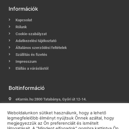
Információk
Kapcsolat
Rólunk
Cookie-szabályzat
Adatkezelési tájékoztató
Általános szerződési feltételek
Szállítás és fizetés
Impresszum
Elállás a váráslástól
Boltinformáció
eKarnis.hu 2800 Tatabánya, Győri út 12-14.
Hívj most:
+36 (30) 239-9937
Weboldalunkon sütiket használunk, hogy a lehető
E-mail:
info@ekarnis.hu
legmegfelelőbb élményt nyújtsuk Önnek azáltal, hogy
megjegyezzük az Ön preferenciáit és ismételt
látogatásait. A "Mindent elfogadok" gombra kattintva Ön