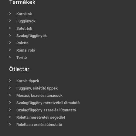
Termékek
Karnisok
Függönyök
Sötétítők
Szalagfüggönyök
Roletta
Római roló
Terítő
Ötlettár
Karnis tippek
Függöny, sötétítő tippek
Mosási, kezelési tanácsok
Szalagfüggöny méretvételi útmutató
Szalagfüggöny szerelési útmutató
Roletta méretvételi segédlet
Roletta szerelési útmutató