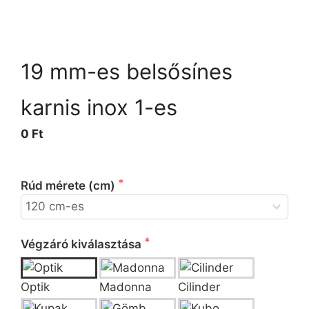
19 mm-es belsősínes
karnis inox 1-es
0 Ft
 Kérjük válassza ki a rúd méretét!
Rúd mérete (cm)
 Kérjük válassza ki a végzárót!
Végzáró kiválasztása
Optik
Madonna
Cilinder