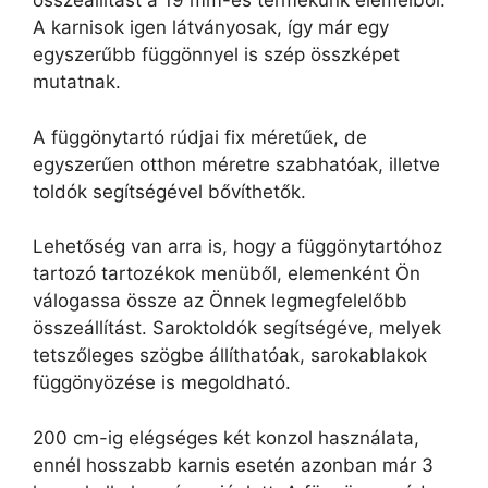
összeállítást a 19 mm-es termékünk elemeiből.
A karnisok igen látványosak, így már egy
egyszerűbb függönnyel is szép összképet
mutatnak.
A függönytartó rúdjai fix méretűek, de
egyszerűen otthon méretre szabhatóak, illetve
toldók segítségével bővíthetők.
Lehetőség van arra is, hogy a függönytartóhoz
tartozó tartozékok menüből, elemenként Ön
válogassa össze az Önnek legmegfelelőbb
összeállítást. Saroktoldók segítségéve, melyek
tetszőleges szögbe állíthatóak, sarokablakok
függönyözése is megoldható.
200 cm-ig elégséges két konzol használata,
ennél hosszabb karnis esetén azonban már 3