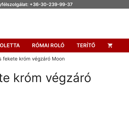
félszolgálat: +36-30-239-99-37
OLETTA
RÓMAI ROLÓ
TERÍTŐ
 fekete króm végzáró Moon
te króm végzáró