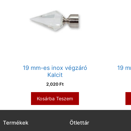
19 mm-es inox végzáró
19 m
Kalcit
2,020
Ft
Kosárba Teszem
Termékek
Ötlettár