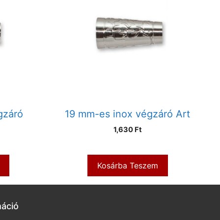
gzáró
19 mm-es inox végzáró Art
1,630
Ft
Kosárba Teszem
máció