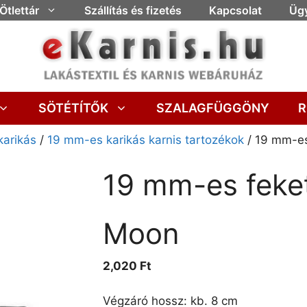
Ötlettár
Szállítás és fizetés
Kapcsolat
Ügy
SÖTÉTÍTŐK
SZALAGFÜGGÖNY
R
karikás
/
19 mm-es karikás karnis tartozékok
/ 19 mm-es
19 mm-es feke
Moon
2,020
Ft
Végzáró hossz: kb. 8 cm