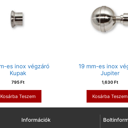
m-es inox végzáró
19 mm-es inox vé
Kupak
Jupiter
795
Ft
1,630
Ft
Kosárba Teszem
Kosárba Teszem
Információk
Boltinfor