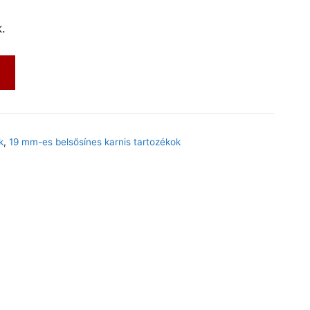
.
m
k
,
19 mm-es belsősínes karnis tartozékok