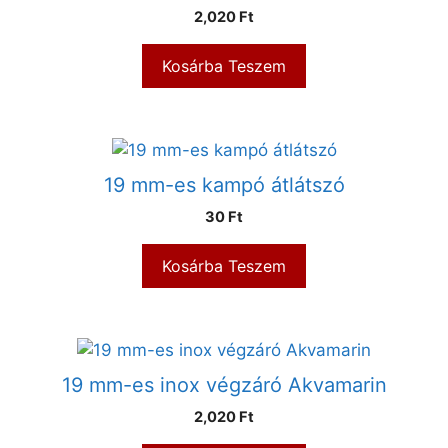
2,020
Ft
Kosárba Teszem
19 mm-es kampó átlátszó
30
Ft
Kosárba Teszem
19 mm-es inox végzáró Akvamarin
2,020
Ft