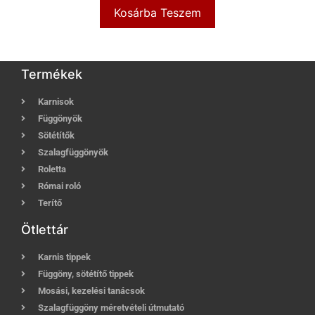
Kosárba Teszem
Termékek
Karnisok
Függönyök
Sötétítők
Szalagfüggönyök
Roletta
Római roló
Terítő
Ötlettár
Karnis tippek
Függöny, sötétítő tippek
Mosási, kezelési tanácsok
Szalagfüggöny méretvételi útmutató