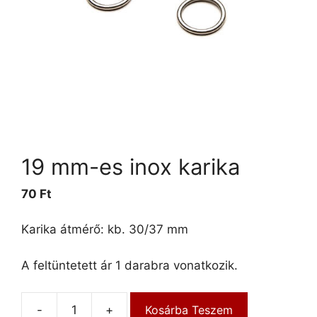
19 mm-es inox karika
70
Ft
Karika átmérő: kb. 30/37 mm
A feltüntetett ár 1 darabra vonatkozik.
-
+
Kosárba Teszem