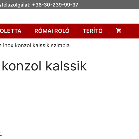
félszolgálat: +36-30-239-99-37
OLETTA
RÓMAI ROLÓ
TERÍTŐ
inox konzol kalssik szimpla
konzol kalssik
.