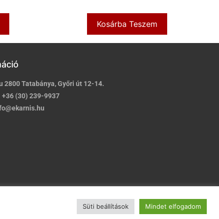
Kosárba Teszem
máció
u 2800 Tatabánya, Győri út 12-14.
:
+36 (30) 239-9937
fo@ekarnis.hu
Süti beállítások
Mindet elfogadom