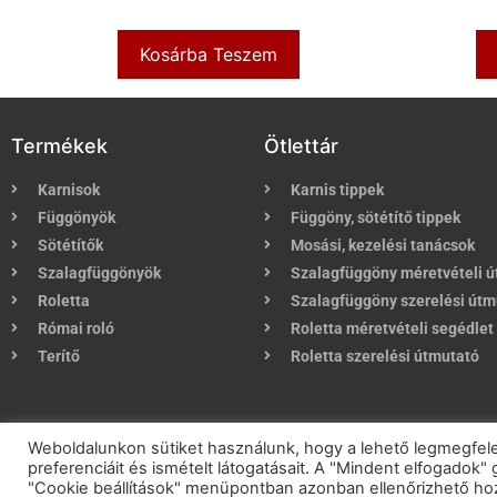
Kosárba Teszem
Termékek
Ötlettár
Karnisok
Karnis tippek
Függönyök
Függöny, sötétítő tippek
Sötétítők
Mosási, kezelési tanácsok
Szalagfüggönyök
Szalagfüggöny méretvételi 
Roletta
Szalagfüggöny szerelési útm
Római roló
Roletta méretvételi segédlet
Terítő
Roletta szerelési útmutató
2021 © eKarnis.h
Weboldalunkon sütiket használunk, hogy a lehető legmegfel
preferenciáit és ismételt látogatásait. A "Mindent elfogadok
"Cookie beállítások" menüpontban azonban ellenőrizhető hoz