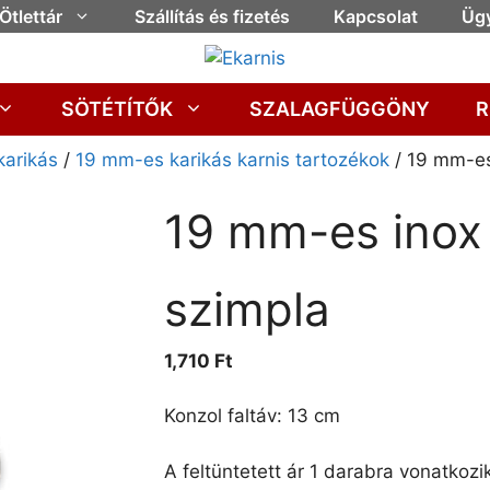
Ötlettár
Szállítás és fizetés
Kapcsolat
Ügy
SÖTÉTÍTŐK
SZALAGFÜGGÖNY
R
karikás
/
19 mm-es karikás karnis tartozékok
/ 19 mm-es 
19 mm-es inox 
szimpla
1,710
Ft
Konzol faltáv: 13 cm
A feltüntetett ár 1 darabra vonatkozik