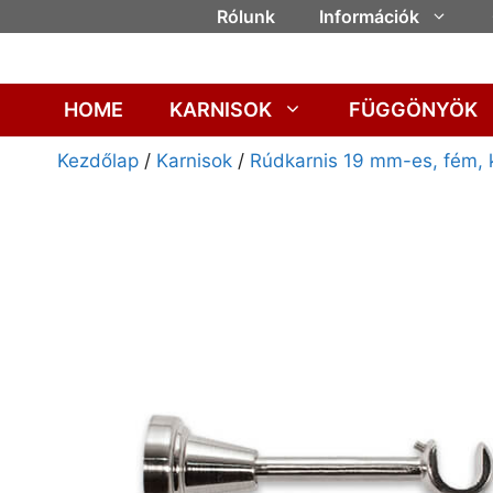
Rólunk
Információk
HOME
KARNISOK
FÜGGÖNYÖK
Kezdőlap
/
Karnisok
/
Rúdkarnis 19 mm-es, fém, 