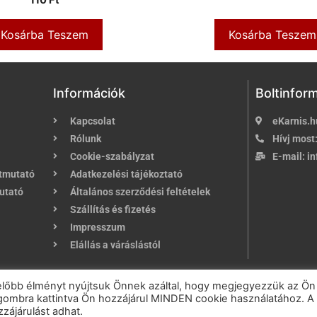
Kosárba Teszem
Kosárba Teszem
Információk
Boltinfor
Kapcsolat
eKarnis.h
Rólunk
Hívj most
Cookie-szabályzat
E-mail:
in
útmutató
Adatkezelési tájékoztató
utató
Általános szerződési feltételek
Szállítás és fizetés
Impresszum
Elállás a váráslástól
u
| Karnis és Függöny Webáruház | Minden jog fenntartva!
előbb élményt nyújtsuk Önnek azáltal, hogy megjegyezzük az Ön
" gombra kattintva Ön hozzájárul MINDEN cookie használatához. A
Powered by
Online Üzletépítés
zájárulást adhat.