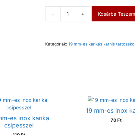
-
+
Kosárba Tesze
Kategóriák:
19 mm-es karikás karnis tartozéko
19 mm-es inox ka
mm-es inox karika
70
Ft
csipesszel
110
Ft