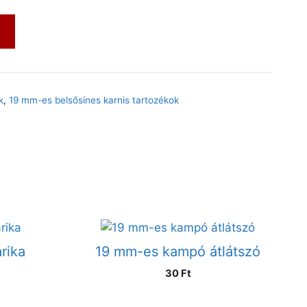
m
k
,
19 mm-es belsősínes karnis tartozékok
rika
19 mm-es kampó átlátszó
30
Ft