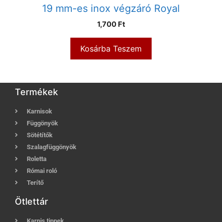
19 mm-es inox végzáró Royal
1,700
Ft
Kosárba Teszem
Termékek
Karnisok
Függönyök
Sötétítők
Szalagfüggönyök
Roletta
Római roló
Terítő
Ötlettár
Karnis tippek