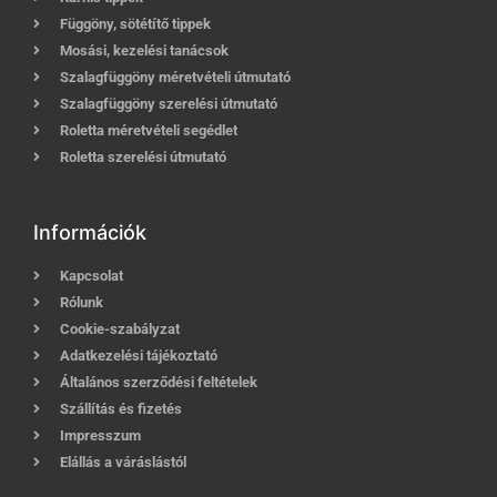
Függöny, sötétítő tippek
Mosási, kezelési tanácsok
Szalagfüggöny méretvételi útmutató
Szalagfüggöny szerelési útmutató
Roletta méretvételi segédlet
Roletta szerelési útmutató
Információk
Kapcsolat
Rólunk
Cookie-szabályzat
Adatkezelési tájékoztató
Általános szerződési feltételek
Szállítás és fizetés
Impresszum
Elállás a váráslástól