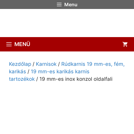
Menu
MENÜ
Kezdőlap
/
Karnisok
/
Rúdkarnis 19 mm-es, fém,
karikás
/
19 mm-es karikás karnis
tartozékok
/ 19 mm-es inox konzol oldalfali