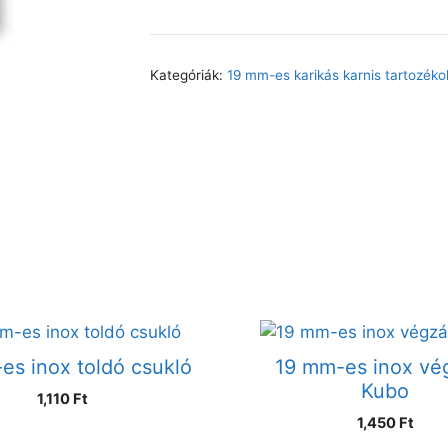
Kategóriák:
19 mm-es karikás karnis tartozéko
es inox toldó csukló
19 mm-es inox vé
Kubo
1,110
Ft
1,450
Ft