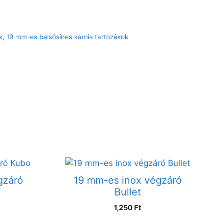
k
,
19 mm-es belsősínes karnis tartozékok
gzáró
19 mm-es inox végzáró
Bullet
1,250
Ft