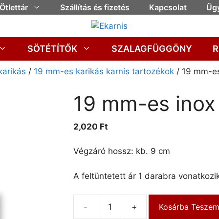
Ötlettár
Szállítás és fizetés
Kapcsolat
Ügy
SÖTÉTÍTŐK
SZALAGFÜGGÖNY
R
karikás
/
19 mm-es karikás karnis tartozékok
/ 19 mm-es
19 mm-es inox 
2,020
Ft
Végzáró hossz: kb. 9 cm
A feltüntetett ár 1 darabra vonatkozik
-
+
Kosárba Tesze