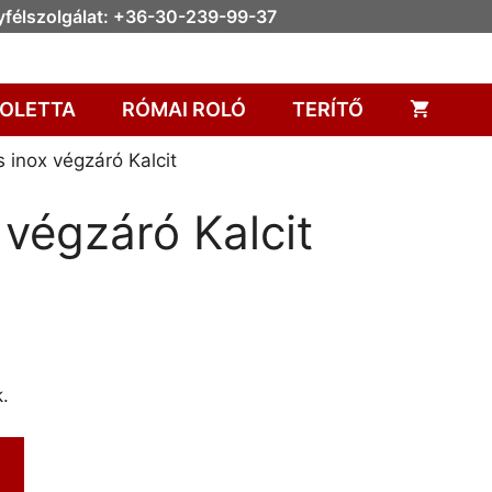
félszolgálat: +36-30-239-99-37
OLETTA
RÓMAI ROLÓ
TERÍTŐ
 inox végzáró Kalcit
végzáró Kalcit
.
m