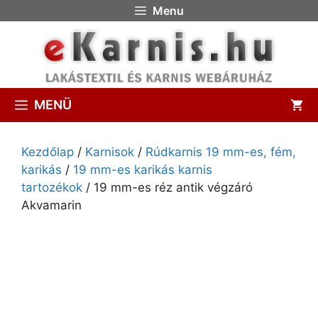
Menu
MENÜ
Kezdőlap
/
Karnisok
/
Rúdkarnis 19 mm-es, fém,
karikás
/
19 mm-es karikás karnis
tartozékok
/ 19 mm-es réz antik végzáró
Akvamarin