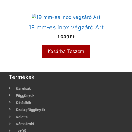
19 mm-es inox végzáró Art
1,630
Ft
Kosárba Teszem
Termékek
Karnisok
Függönyök
Sötétítők
Szalagfüggönyök
Roletta
Római roló
Terítő