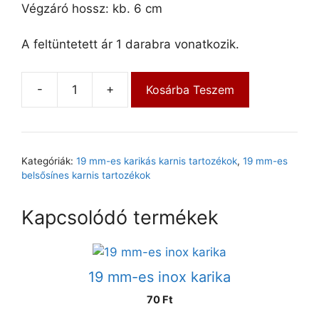
Végzáró hossz: kb. 6 cm
A feltüntetett ár 1 darabra vonatkozik.
-
+
Kosárba Teszem
Kategóriák:
19 mm-es karikás karnis tartozékok
,
19 mm-es
belsősínes karnis tartozékok
Kapcsolódó termékek
19 mm-es inox karika
70
Ft