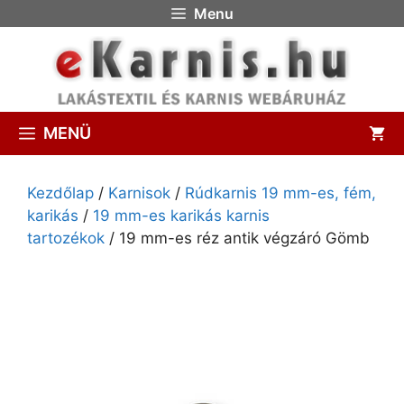
Menu
MENÜ
Kezdőlap
/
Karnisok
/
Rúdkarnis 19 mm-es, fém,
karikás
/
19 mm-es karikás karnis
tartozékok
/ 19 mm-es réz antik végzáró Gömb