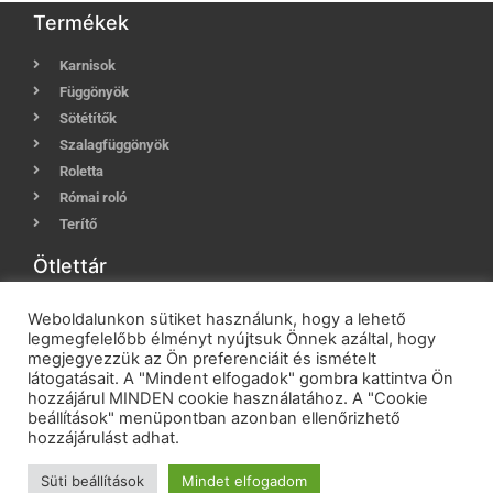
Termékek
Karnisok
Függönyök
Sötétítők
Szalagfüggönyök
Roletta
Római roló
Terítő
Ötlettár
Karnis tippek
Weboldalunkon sütiket használunk, hogy a lehető
Függöny, sötétítő tippek
legmegfelelőbb élményt nyújtsuk Önnek azáltal, hogy
megjegyezzük az Ön preferenciáit és ismételt
Mosási, kezelési tanácsok
látogatásait. A "Mindent elfogadok" gombra kattintva Ön
Szalagfüggöny méretvételi útmutató
hozzájárul MINDEN cookie használatához. A "Cookie
Szalagfüggöny szerelési útmutató
beállítások" menüpontban azonban ellenőrizhető
hozzájárulást adhat.
Roletta méretvételi segédlet
Roletta szerelési útmutató
Süti beállítások
Mindet elfogadom