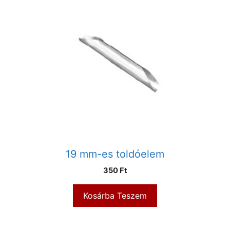
19 mm-es toldóelem
350
Ft
Kosárba Teszem