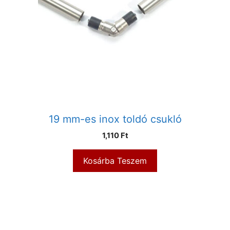
19 mm-es inox toldó csukló
1,110
Ft
Kosárba Teszem