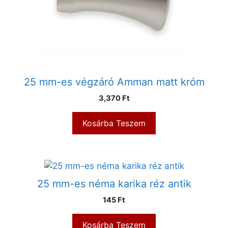
25 mm-es végzáró Amman matt króm
3,370
Ft
Kosárba Teszem
25 mm-es néma karika réz antik
145
Ft
Kosárba Teszem