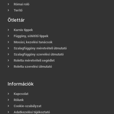
Római roló
Terítő
Ötlettár
Karnis tippek
Függöny, sötétítő tippek
Mosási, kezelési tanácsok
Szalagfüggöny méretvételi útmutató
Szalagfüggöny szerelési útmutató
Roletta méretvételi segédlet
Roletta szerelési útmutató
Információk
Kapcsolat
Rólunk
Cookie-szabályzat
Adatkezelési tájékoztató