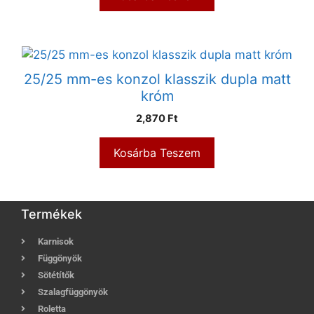
25/25 mm-es konzol klasszik dupla matt
króm
2,870
Ft
Kosárba Teszem
Termékek
Karnisok
Függönyök
Sötétítők
Szalagfüggönyök
Roletta