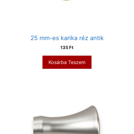
25 mm-es karika réz antik
135
Ft
Kosárba Teszem