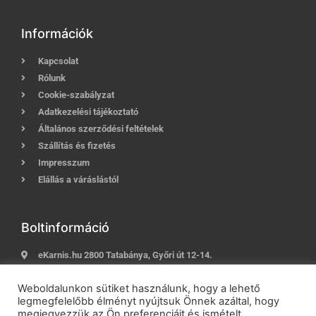
Információk
Kapcsolat
Rólunk
Cookie-szabályzat
Adatkezelési tájékoztató
Általános szerződési feltételek
Szállítás és fizetés
Impresszum
Elállás a váráslástól
Boltinformáció
eKarnis.hu 2800 Tatabánya, Győri út 12-14.
Hívj most:
+36 (30) 239-9937
Weboldalunkon sütiket használunk, hogy a lehető
E-mail:
info@ekarnis.hu
legmegfelelőbb élményt nyújtsuk Önnek azáltal, hogy
megjegyezzük az Ön preferenciáit és ismételt