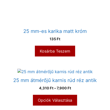
25 mm-es karika matt króm
135
Ft
Kosárba Teszem
25 mm átmérőjű karnis rúd réz antik
4,310
Ft
–
7,900
Ft
Opciók Választása