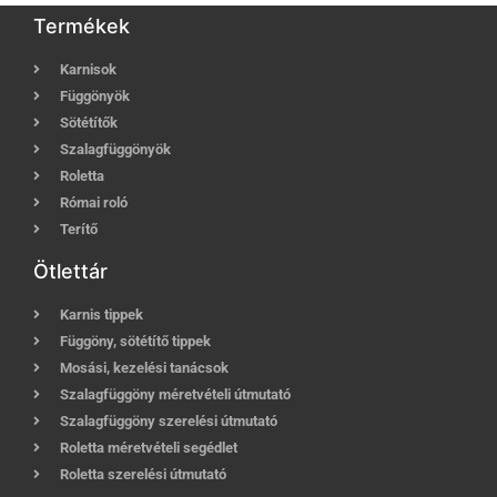
Termékek
Karnisok
Függönyök
Sötétítők
Szalagfüggönyök
Roletta
Római roló
Terítő
Ötlettár
Karnis tippek
Függöny, sötétítő tippek
Mosási, kezelési tanácsok
Szalagfüggöny méretvételi útmutató
Szalagfüggöny szerelési útmutató
Roletta méretvételi segédlet
Roletta szerelési útmutató