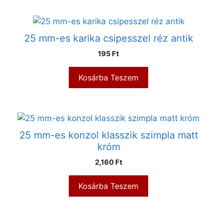
25 mm-es karika csipesszel réz antik
195
Ft
Kosárba Teszem
25 mm-es konzol klasszik szimpla matt
króm
2,160
Ft
Kosárba Teszem