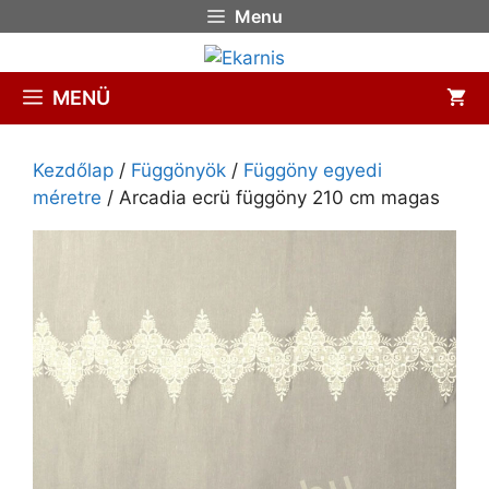
Menu
MENÜ
Kezdőlap
/
Függönyök
/
Függöny egyedi
méretre
/ Arcadia ecrü függöny 210 cm magas