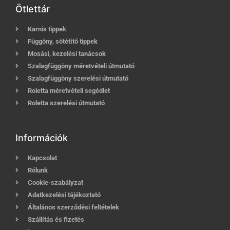
Ötlettár
Karnis tippek
Függöny, sötétítő tippek
Mosási, kezelési tanácsok
Szalagfüggöny méretvételi útmutató
Szalagfüggöny szerelési útmutató
Roletta méretvételi segédlet
Roletta szerelési útmutató
Információk
Kapcsolat
Rólunk
Cookie-szabályzat
Adatkezelési tájékoztató
Általános szerződési feltételek
Szállítás és fizetés