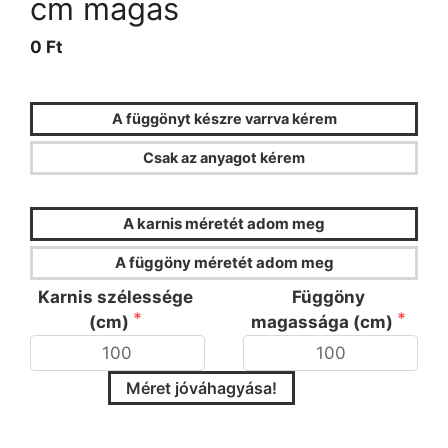
cm magas
0 Ft
A függönyt készre varrva kérem
Csak az anyagot kérem
FÜGGÖNYKALKULÁTOR
A karnis méretét adom meg
A függöny méretét adom meg
Karnis szélessége
Függöny
(cm)
magassága (cm)
Méret jóváhagyása!
Kérjük válassza ki a ráncsűrűséget és a
ráncoló típusát!