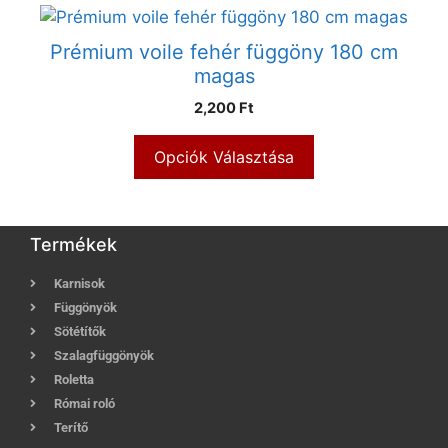
Prémium voile fehér függöny 180 cm
magas
2,200 Ft
Opciók Választása
Termékek
Karnisok
Függönyök
Sötétítők
Szalagfüggönyök
Roletta
Római roló
Terítő