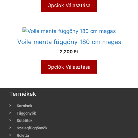
Opciók Választása
Voile menta függöny 180 cm magas
2,200 Ft
Opciók Választása
Termékek
Karnisok
Függönyök
Sötétítők
Szalagfüggönyök
Roletta