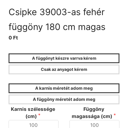
Csipke 39003-as fehér
függöny 180 cm magas
0 Ft
A függönyt készre varrva kérem
Csak az anyagot kérem
FÜGGÖNYKALKULÁTOR
A karnis méretét adom meg
A függöny méretét adom meg
Karnis szélessége
Függöny
(cm)
magassága (cm)