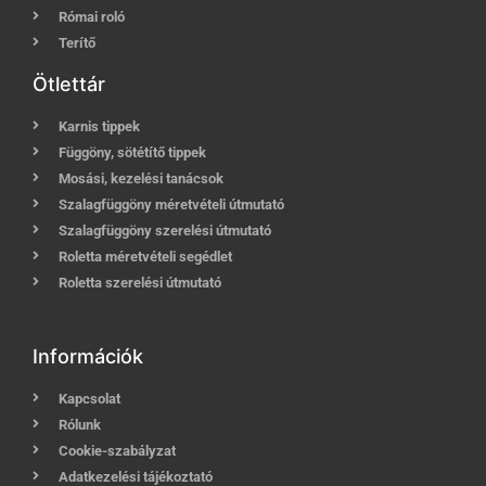
Római roló
Terítő
Ötlettár
Karnis tippek
Függöny, sötétítő tippek
Mosási, kezelési tanácsok
Szalagfüggöny méretvételi útmutató
Szalagfüggöny szerelési útmutató
Roletta méretvételi segédlet
Roletta szerelési útmutató
Információk
Kapcsolat
Rólunk
Cookie-szabályzat
Adatkezelési tájékoztató