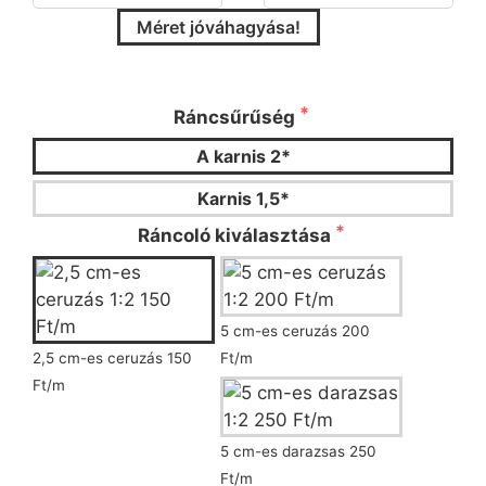
Méret jóváhagyása!
Kérjük válassza ki a ráncsűrűséget és a
ráncoló típusát!
Ráncsűrűség
A karnis 2*
Karnis 1,5*
Ráncoló kiválasztása
5 cm-es ceruzás 200
2,5 cm-es ceruzás 150
Ft/m
Ft/m
5 cm-es darazsas 250
Ft/m