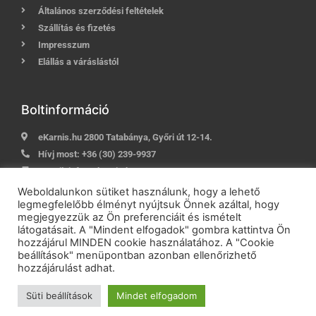
Általános szerződési feltételek
Szállítás és fizetés
Impresszum
Elállás a váráslástól
Boltinformáció
eKarnis.hu 2800 Tatabánya, Győri út 12-14.
Hívj most:
+36 (30) 239-9937
E-mail:
info@ekarnis.hu
Weboldalunkon sütiket használunk, hogy a lehető
legmegfelelőbb élményt nyújtsuk Önnek azáltal, hogy
megjegyezzük az Ön preferenciáit és ismételt
2021 © eKarnis.hu
| Karnis és Függöny Webáruház | Minden
látogatásait. A "Mindent elfogadok" gombra kattintva Ön
jog fenntartva!
hozzájárul MINDEN cookie használatához. A "Cookie
Powered by
Online Üzletépítés
beállítások" menüpontban azonban ellenőrizhető
hozzájárulást adhat.
Süti beállítások
Mindet elfogadom