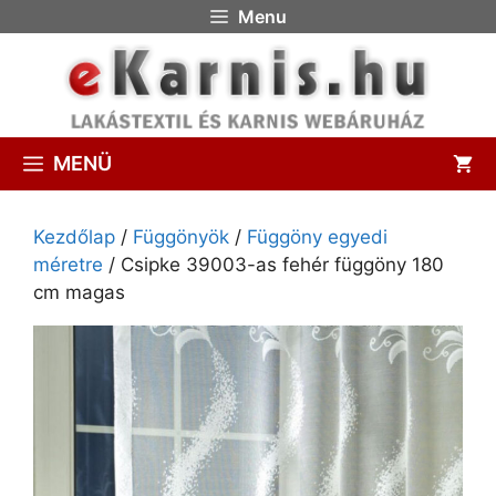
Menu
MENÜ
Kezdőlap
/
Függönyök
/
Függöny egyedi
méretre
/ Csipke 39003-as fehér függöny 180
cm magas