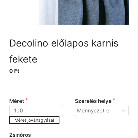
Decolino előlapos karnis
fekete
0 Ft
 Kérjük adja meg a méretet és válassza ki a 
szerelés helyét!
Méret
Szerelés helye
Méret jóváhagyása!
Elhúzószerkezet
Zsinóros