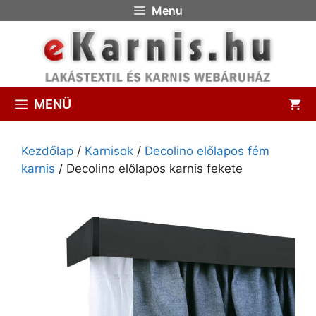
Menu
MENÜ
Kezdőlap
/
Karnisok
/
Decolino előlapos fém
karnis
/ Decolino előlapos karnis fekete