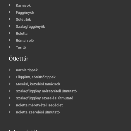
Karnisok
Függönyök
Sötétítők
Szalagfüggönyök
Roletta
Római roló
Terítő
Ötlettár
Karnis tippek
Függöny, sötétítő tippek
Mosási, kezelési tanácsok
Szalagfüggöny méretvételi útmutató
Szalagfüggöny szerelési útmutató
Roletta méretvételi segédlet
Roletta szerelési útmutató