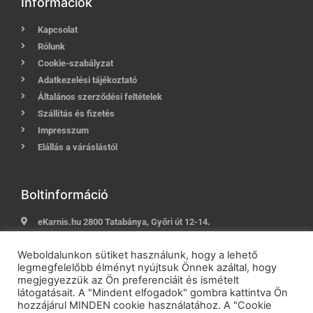
Információk
Kapcsolat
Rólunk
Cookie-szabályzat
Adatkezelési tájékoztató
Általános szerződési feltételek
Szállítás és fizetés
Impresszum
Elállás a váráslástól
Boltinformáció
eKarnis.hu 2800 Tatabánya, Győri út 12-14.
Hívj most:
+36 (30) 239-9937
Weboldalunkon sütiket használunk, hogy a lehető
E-mail:
info@ekarnis.hu
legmegfelelőbb élményt nyújtsuk Önnek azáltal, hogy
megjegyezzük az Ön preferenciáit és ismételt
látogatásait. A "Mindent elfogadok" gombra kattintva Ön
hozzájárul MINDEN cookie használatához. A "Cookie
2021 © eKarnis.hu
| Karnis és Függöny Webáruház | Minden