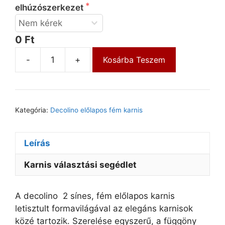
elhúzószerkezet
0 Ft
-
+
Kosárba Teszem
Kategória:
Decolino előlapos fém karnis
Leírás
Karnis választási segédlet
A decolino 2 sínes, fém előlapos karnis
letisztult formavilágával az elegáns karnisok
közé tartozik. Szerelése egyszerű, a függöny