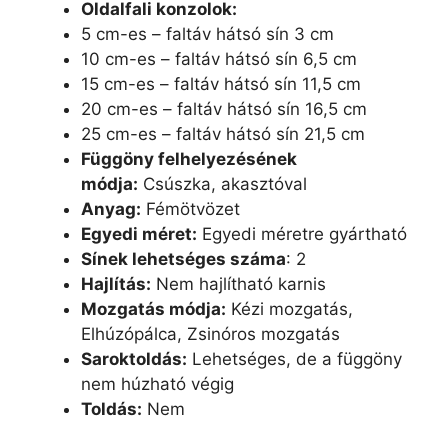
Oldalfali konzolok:
5 cm-es – faltáv hátsó sín 3 cm
10 cm-es – faltáv hátsó sín 6,5 cm
15 cm-es – faltáv hátsó sín 11,5 cm
20 cm-es – faltáv hátsó sín 16,5 cm
25 cm-es – faltáv hátsó sín 21,5 cm
Függöny felhelyezésének
módja:
Csúszka, akasztóval
Anyag:
Fémötvözet
Egyedi méret:
Egyedi méretre gyártható
Sínek lehetséges száma
: 2
Hajlítás:
Nem hajlítható karnis
Mozgatás módja:
Kézi mozgatás,
Elhúzópálca, Zsinóros mozgatás
Saroktoldás:
Lehetséges, de a függöny
nem húzható végig
Toldás:
Nem