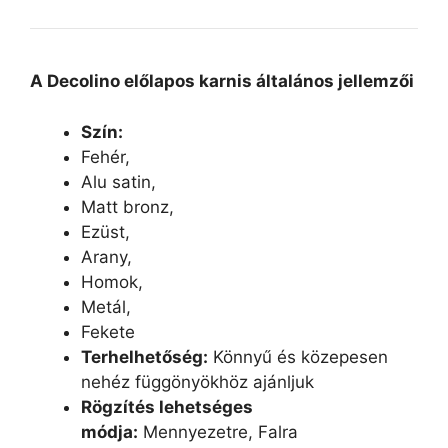
A Decolino előlapos karnis általános jellemzői
Szín:
Fehér,
Alu satin,
Matt bronz,
Ezüst,
Arany,
Homok,
Metál,
Fekete
Terhelhetőség:
Könnyű és közepesen
nehéz függönyökhöz ajánljuk
Rögzítés lehetséges
módja:
Mennyezetre, Falra