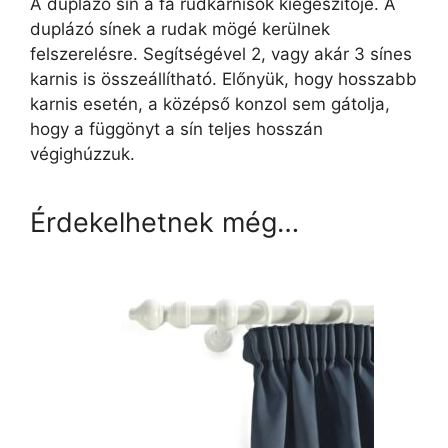
A duplázó sín a fa rúdkarnisok kiegészítője. A
duplázó sínek a rudak mögé kerülnek
felszerelésre. Segítségével 2, vagy akár 3 sínes
karnis is összeállítható. Előnyük, hogy hosszabb
karnis esetén, a középső konzol sem gátolja,
hogy a függönyt a sín teljes hosszán
végighúzzuk.
Érdekelhetnek még…