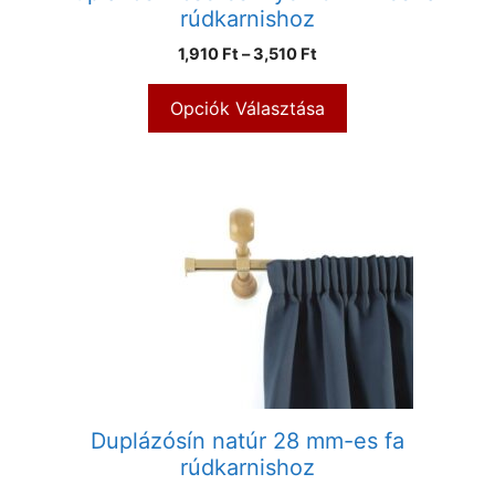
rúdkarnishoz
1,910
Ft
–
3,510
Ft
Opciók Választása
Duplázósín natúr 28 mm-es fa
rúdkarnishoz