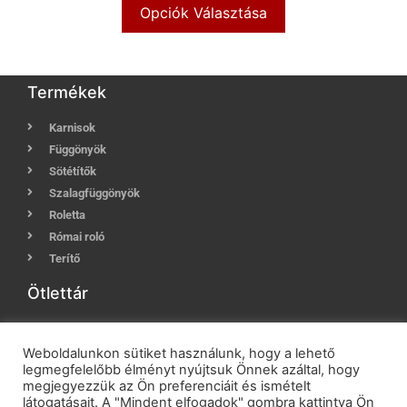
Opciók Választása
Termékek
Karnisok
Függönyök
Sötétítők
Szalagfüggönyök
Roletta
Római roló
Terítő
Ötlettár
Karnis tippek
Függöny, sötétítő tippek
Weboldalunkon sütiket használunk, hogy a lehető
legmegfelelőbb élményt nyújtsuk Önnek azáltal, hogy
Mosási, kezelési tanácsok
megjegyezzük az Ön preferenciáit és ismételt
Szalagfüggöny méretvételi útmutató
látogatásait. A "Mindent elfogadok" gombra kattintva Ön