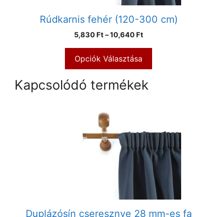
Rúdkarnis fehér (120-300 cm)
5,830
Ft
–
10,640
Ft
Opciók Választása
Kapcsolódó termékek
Duplázósín cseresznye 28 mm-es fa