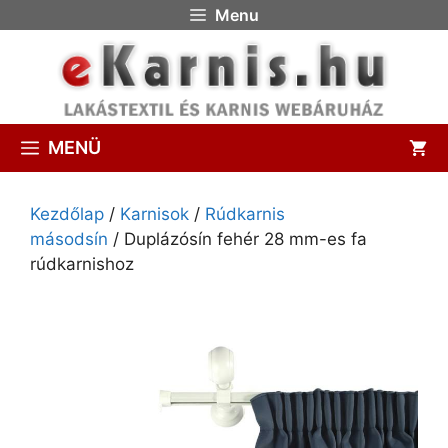
Menu
MENÜ
Kezdőlap
/
Karnisok
/
Rúdkarnis
másodsín
/ Duplázósín fehér 28 mm-es fa
rúdkarnishoz