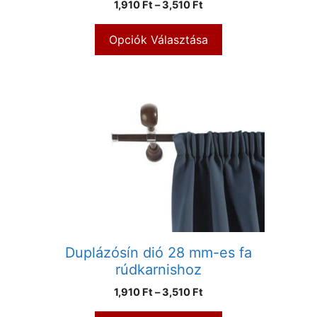
1,910
Ft
–
3,510
Ft
Opciók Választása
Duplázósín dió 28 mm-es fa
rúdkarnishoz
1,910
Ft
–
3,510
Ft