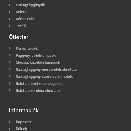
Szalagfüggönyök
Roletta
Római roló
Terítő
Ötlettár
Karnis tippek
Függöny, sötétítő tippek
Mosási, kezelési tanácsok
Szalagfüggöny méretvételi útmutató
Szalagfüggöny szerelési útmutató
Roletta méretvételi segédlet
Roletta szerelési útmutató
Információk
Kapcsolat
Rólunk