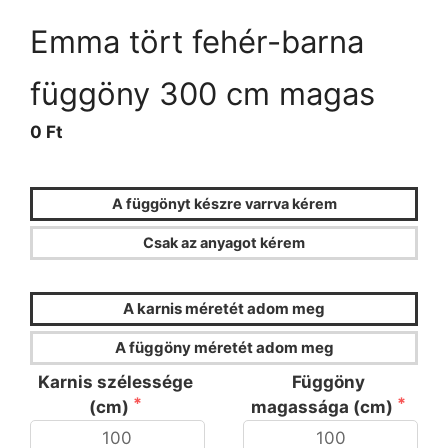
Emma tört fehér-barna
függöny 300 cm magas
0 Ft
A függönyt készre varrva kérem
Csak az anyagot kérem
FÜGGÖNYKALKULÁTOR
A karnis méretét adom meg
A függöny méretét adom meg
Karnis szélessége
Függöny
(cm)
magassága (cm)