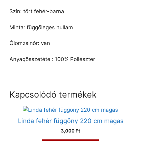
Szín: tört fehér-barna
Minta: függőleges hullám
Ólomzsinór: van
Anyagösszetétel: 100% Poliészter
Kapcsolódó termékek
Linda fehér függöny 220 cm magas
3,000 Ft