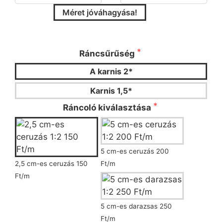
Méret jóváhagyása!
Kérjük válassza ki a ráncsűrűséget és a
ráncoló típusát!
Ráncsűrűség
A karnis 2*
Karnis 1,5*
Ráncoló kiválasztása
5 cm-es ceruzás 200
2,5 cm-es ceruzás 150
Ft/m
Ft/m
5 cm-es darazsas 250
Ft/m