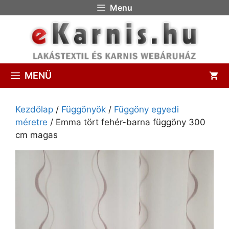
Menu
MENÜ
Kezdőlap
/
Függönyök
/
Függöny egyedi
méretre
/ Emma tört fehér-barna függöny 300
cm magas