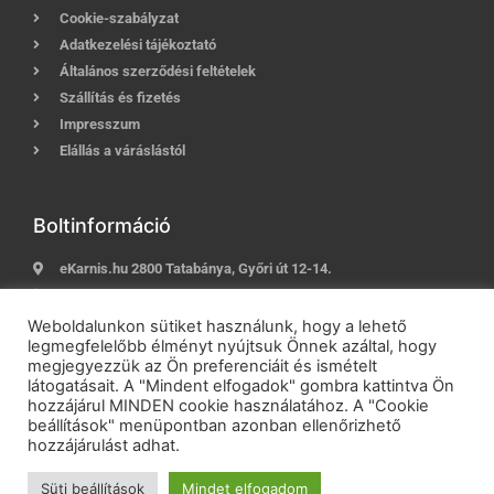
Cookie-szabályzat
Adatkezelési tájékoztató
Általános szerződési feltételek
Szállítás és fizetés
Impresszum
Elállás a váráslástól
Boltinformáció
eKarnis.hu 2800 Tatabánya, Győri út 12-14.
Hívj most:
+36 (30) 239-9937
E-mail:
info@ekarnis.hu
Weboldalunkon sütiket használunk, hogy a lehető
legmegfelelőbb élményt nyújtsuk Önnek azáltal, hogy
megjegyezzük az Ön preferenciáit és ismételt
látogatásait. A "Mindent elfogadok" gombra kattintva Ön
hozzájárul MINDEN cookie használatához. A "Cookie
2021 © eKarnis.hu
| Karnis és Függöny Webáruház | Minden
jog fenntartva!
beállítások" menüpontban azonban ellenőrizhető
hozzájárulást adhat.
Powered by
Online Üzletépítés
Süti beállítások
Mindet elfogadom