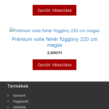
Opciók Választása
Prémium voile fehér függöny 220 cm
magas
2,400 Ft
Opciók Választása
Termékek
Karnisok
Függönyök
Sötétítők