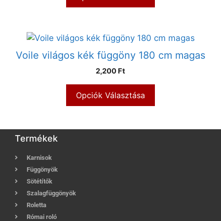
Voile világos kék függöny 180 cm magas
2,200 Ft
Opciók Választása
Termékek
Karnisok
Függönyök
Sötétítők
Szalagfüggönyök
Roletta
Római roló