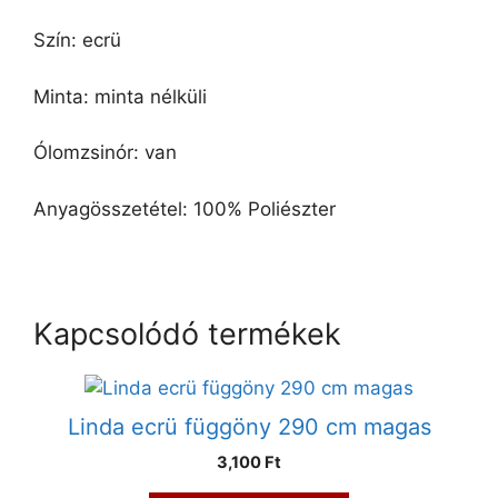
Szín: ecrü
Minta: minta nélküli
Ólomzsinór: van
Anyagösszetétel: 100% Poliészter
Kapcsolódó termékek
Linda ecrü függöny 290 cm magas
3,100 Ft