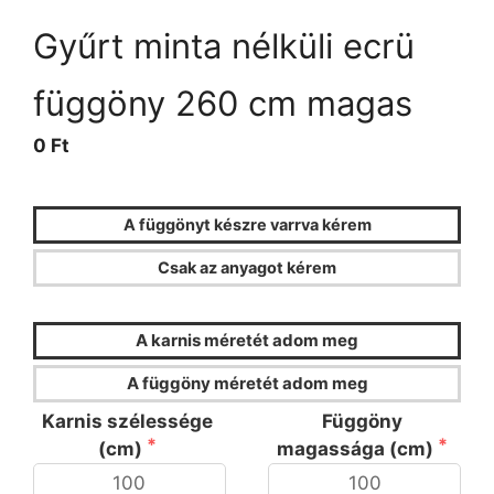
Gyűrt minta nélküli ecrü
függöny 260 cm magas
0 Ft
A függönyt készre varrva kérem
Csak az anyagot kérem
FÜGGÖNYKALKULÁTOR
A karnis méretét adom meg
A függöny méretét adom meg
Karnis szélessége
Függöny
(cm)
magassága (cm)