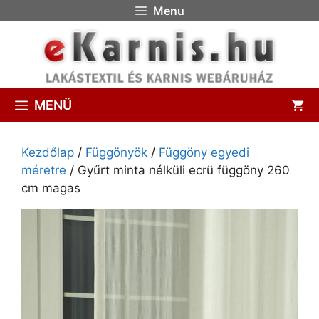
Menu
MENÜ
Kezdőlap
/
Függönyök
/
Függöny egyedi
méretre
/ Gyűrt minta nélküli ecrü függöny 260
cm magas