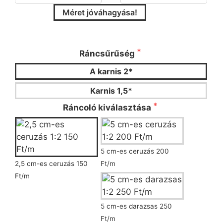
Méret jóváhagyása!
Kérjük válassza ki a ráncsűrűséget és a
ráncoló típusát!
Ráncsűrűség
A karnis 2*
Karnis 1,5*
Ráncoló kiválasztása
5 cm-es ceruzás 200
2,5 cm-es ceruzás 150
Ft/m
Ft/m
5 cm-es darazsas 250
Ft/m