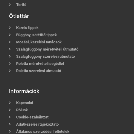
Terítő
Ötlettár
Karnis tippek
Függöny, sötétítő tippek
Mosási, kezelési tanácsok
Szalagfüggöny méretvételi útmutató
Szalagfüggöny szerelési útmutató
Roletta méretvételi segédlet
Roletta szerelési útmutató
Információk
Kapcsolat
Rólunk
Cookie-szabályzat
Adatkezelési tájékoztató
Általános szerződési feltételek