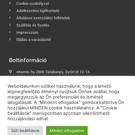
Cookie-szabályzat
Adatkezelési tájékoztató
Általános szerződési feltételek
Szállítás és fizetés
Impresszum
Elállás a váráslástól
Boltinformáció
eKarnis.hu 2800 Tatabánya, Győri út 12-14.
Hívj most:
+36 (30) 239-9937
Weboldalunkon sütiket használunk, hogy a lehető
E-mail:
info@ekarnis.hu
legmegfelelőbb élményt nyújtsuk Önnek azáltal, hogy
megjegyezzük az Ön preferenciáit és ismételt
látogatásait. A "Mindent elfogadok" gombra kattintva Ön
hozzájárul MINDEN cookie használatához. A "Cookie
2021 © eKarnis.hu
| Karnis és Függöny Webáruház | Minden
beállítások" menüpontban azonban ellenőrizhető
jog fenntartva!
hozzájárulást adhat.
Powered by
Online Üzletépítés
Süti beállítások
Mindet elfogadom