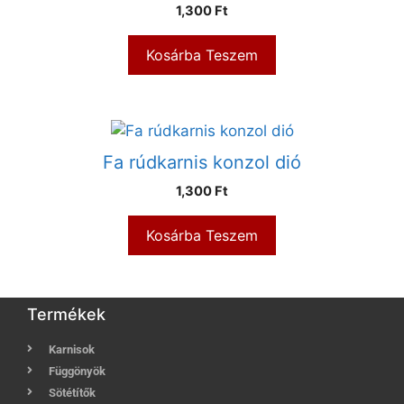
1,300
Ft
Kosárba Teszem
Fa rúdkarnis konzol dió
1,300
Ft
Kosárba Teszem
Termékek
Karnisok
Függönyök
Sötétítők