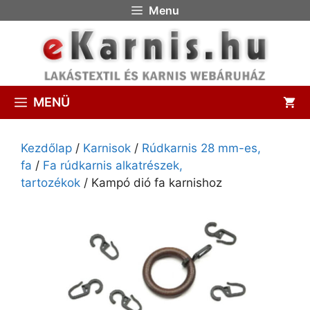
Menu
MENÜ
Kezdőlap
/
Karnisok
/
Rúdkarnis 28 mm-es,
fa
/
Fa rúdkarnis alkatrészek,
tartozékok
/ Kampó dió fa karnishoz