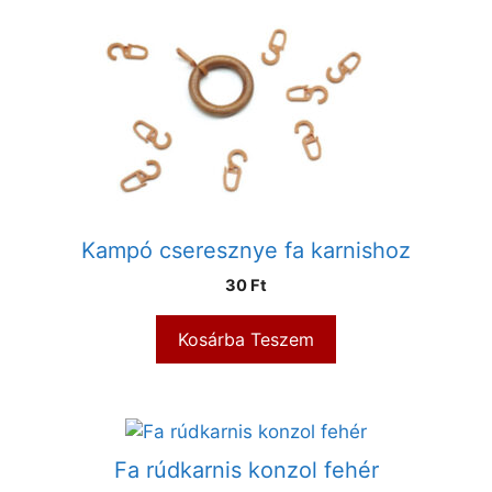
Kampó cseresznye fa karnishoz
30
Ft
Kosárba Teszem
Fa rúdkarnis konzol fehér