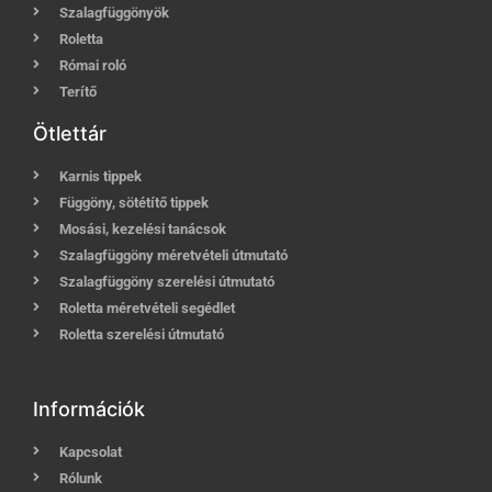
Szalagfüggönyök
Roletta
Római roló
Terítő
Ötlettár
Karnis tippek
Függöny, sötétítő tippek
Mosási, kezelési tanácsok
Szalagfüggöny méretvételi útmutató
Szalagfüggöny szerelési útmutató
Roletta méretvételi segédlet
Roletta szerelési útmutató
Információk
Kapcsolat
Rólunk