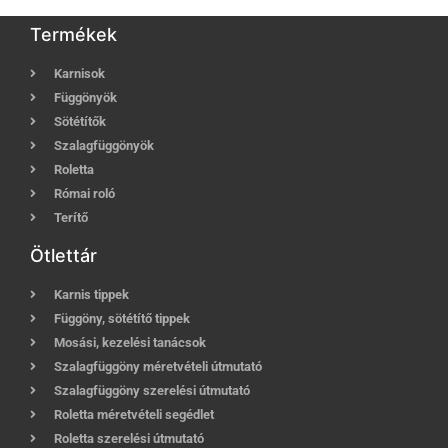
Termékek
Karnisok
Függönyök
Sötétítők
Szalagfüggönyök
Roletta
Római roló
Terítő
Ötlettár
Karnis tippek
Függöny, sötétítő tippek
Mosási, kezelési tanácsok
Szalagfüggöny méretvételi útmutató
Szalagfüggöny szerelési útmutató
Roletta méretvételi segédlet
Roletta szerelési útmutató