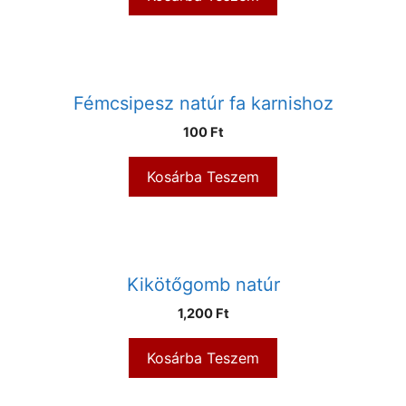
Fémcsipesz natúr fa karnishoz
100
Ft
Kosárba Teszem
Kikötőgomb natúr
1,200
Ft
Kosárba Teszem