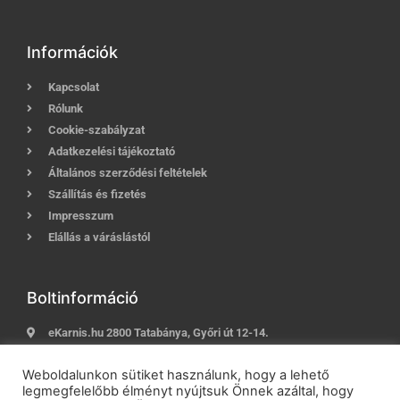
Információk
Kapcsolat
Rólunk
Cookie-szabályzat
Adatkezelési tájékoztató
Általános szerződési feltételek
Szállítás és fizetés
Impresszum
Elállás a váráslástól
Boltinformáció
eKarnis.hu 2800 Tatabánya, Győri út 12-14.
Hívj most:
+36 (30) 239-9937
Weboldalunkon sütiket használunk, hogy a lehető
E-mail:
info@ekarnis.hu
legmegfelelőbb élményt nyújtsuk Önnek azáltal, hogy