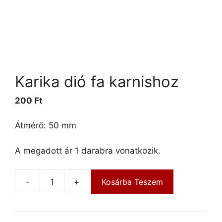
Karika dió fa karnishoz
200
Ft
Átmérő: 50 mm
A megadott ár 1 darabra vonatkozik.
-
+
Kosárba Teszem