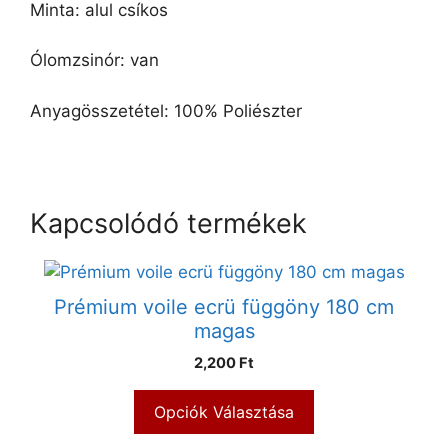
Minta: alul csíkos
Ólomzsinór: van
Anyagösszetétel: 100% Poliészter
Kapcsolódó termékek
Prémium voile ecrü függöny 180 cm
magas
2,200 Ft
Opciók Választása