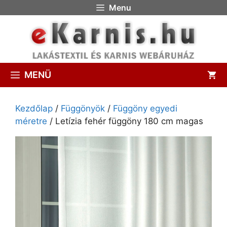
Menu
MENÜ
Kezdőlap
/
Függönyök
/
Függöny egyedi
méretre
/ Letízia fehér függöny 180 cm magas