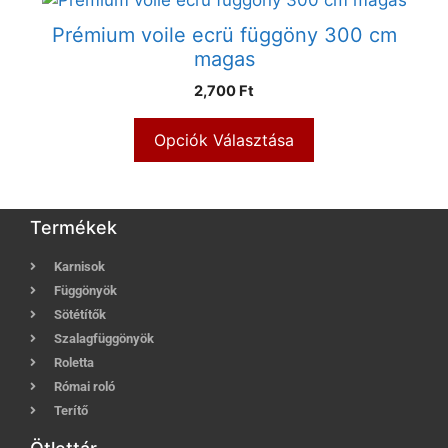
Prémium voile ecrü függöny 300 cm
magas
2,700 Ft
Opciók Választása
Termékek
Karnisok
Függönyök
Sötétítők
Szalagfüggönyök
Roletta
Római roló
Terítő