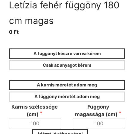
Letízia fehér függöny 180
cm magas
0 Ft
A függönyt készre varrva kérem
Csak az anyagot kérem
FÜGGÖNYKALKULÁTOR
A karnis méretét adom meg
A függöny méretét adom meg
Karnis szélessége
Függöny
(cm)
magassága (cm)