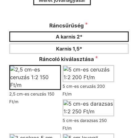
Méret jóváhagyása!
Kérjük válassza ki a ráncsűrűséget és a
ráncoló típusát!
Ráncsűrűség
A karnis 2*
Karnis 1,5*
Ráncoló kiválasztása
5 cm-es ceruzás 200
2,5 cm-es ceruzás 150
Ft/m
Ft/m
5 cm-es darazsas 250
Ft/m