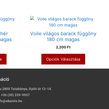
ehér
Voile világos barack függöny
magas
180 cm magas
2,200 Ft
a
Opciók Választása
máció
u 2800 Tatabánya, Győri út 12-14.
:
+36 (30) 239-9937
fo@ekarnis.hu