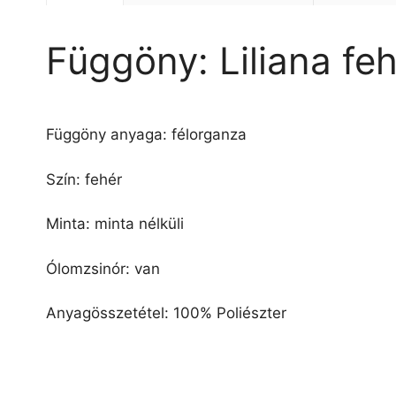
Függöny: Liliana f
Függöny anyaga: félorganza
Szín: fehér
Minta: minta nélküli
Ólomzsinór: van
Anyagösszetétel: 100% Poliészter