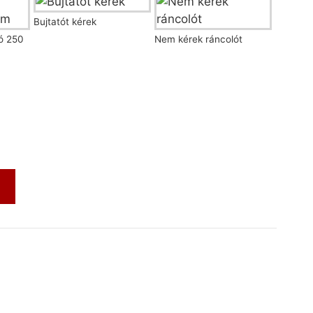
Bujtatót kérek
ló 250
Nem kérek ráncolót
m