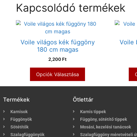
Kapcsolódó termékek
Voile világos kék függöny
Voile
180 cm magas
2,200 Ft
Opciók Választása
Termékek
Ötlettár
Karnisok
Karnis tippek
Függönyök
Függöny, sötétítő tippek
Sötétítők
Mosási, kezelési tanácsok
Szalagfüggönyök
Szalagfüggöny méretvételi 