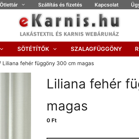
Ötlettár
Szállítás és fizetés
Kapcsolat
Ügy
SÖTÉTÍTŐK
SZALAGFÜGGÖNY
R
/ Liliana fehér függöny 300 cm magas
Liliana fehér 
magas
0 Ft