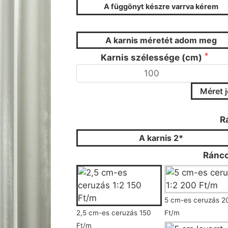
A függönyt készre varrva kérem
FÜGG
A karnis méretét adom meg
Karnis szélessége (cm)
Méret 
Kérjük válassza ki a r
R
A karnis 2*
Ránco
5 cm-es ceruzás 2
2,5 cm-es ceruzás 150
Ft/m
Ft/m