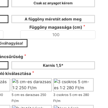
Csak az anyagot kérem
ÖNYKALKULÁTOR
A függöny méretét adom meg
Függöny magassága (cm)
jóváhagyása!
áncsűrűséget és a ráncoló típusát!
áncsűrűség
Karnis 1,5*
ló kiválasztása
00
5 cm-es darazsas 250
3 csokros 5 cm-es 280
Ft/m
Ft/m