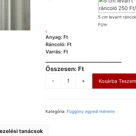
5 cm levarrt ránco
Ft/m
S
Anyag: Ft
Ráncoló: Ft
Varrás: Ft
_________________________
Összesen: Ft
-
+
Kosárba Tesze
Kategória:
Függöny egyedi méretre
ezelési tanácsok