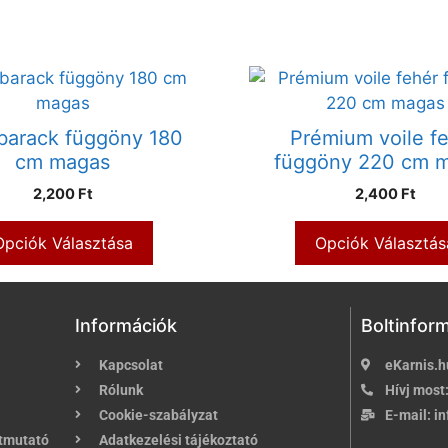
 barack függöny 180
Prémium voile f
cm magas
függöny 220 cm 
2,200 Ft
2,400 Ft
Opciók Választása
Opciók Választás
Információk
Boltinfor
Kapcsolat
eKarnis.h
Rólunk
Hívj most
Cookie-szabályzat
E-mail:
in
útmutató
Adatkezelési tájékoztató