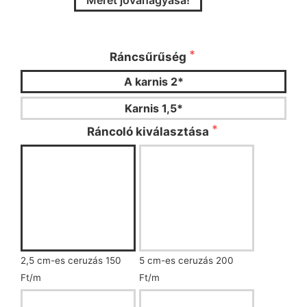
Méret jóváhagyása!
Kérjük válassza ki a ráncsűrűséget és a
ráncoló típusát!
Ráncsűrűség
A karnis 2*
Karnis 1,5*
Ráncoló kiválasztása
2,5 cm-es ceruzás 150
5 cm-es ceruzás 200
Ft/m
Ft/m