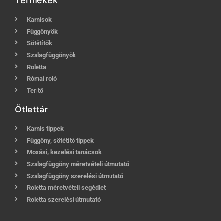
Termékek
Karnisok
Függönyök
Sötétítők
Szalagfüggönyök
Roletta
Római roló
Terítő
Ötlettár
Karnis tippek
Függöny, sötétítő tippek
Mosási, kezelési tanácsok
Szalagfüggöny méretvételi útmutató
Szalagfüggöny szerelési útmutató
Roletta méretvételi segédlet
Roletta szerelési útmutató