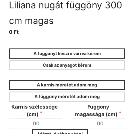
Liliana nugát függöny 300
cm magas
0 Ft
A függönyt készre varrva kérem
Csak az anyagot kérem
FÜGGÖNYKALKULÁTOR
A karnis méretét adom meg
A függöny méretét adom meg
Karnis szélessége
Függöny
(cm)
magassága (cm)