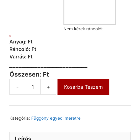
Nem kérek ráncolót
S
Anyag: Ft
Ráncoló: Ft
Varrás: Ft
_________________________
Összesen: Ft
-
+
Kosárba Teszem
Kategória:
Függöny egyedi méretre
Leírás