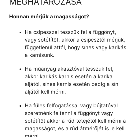
MEGHATÁROZÁSA
Honnan mérjük a magasságot?
Ha csipesszel tesszük fel a függönyt,
vagy sötétítőt, akkor a csipesztől mérjük,
függetlenül attól, hogy sínes vagy karikás
a karnisunk.
Ha műanyag akasztóval tesszük fel,
akkor karikás karnis esetén a karika
aljától, sínes karnis esetén pedig a sín
aljától kell mérni.
Ha füles felfogatással vagy bújtatóval
szeretnénk feltenni a függönyt vagy
sötétítőt akkor a rúd tetejétől kell mérni a
magasságot, és a rúd átmérőjét is le kell
mérni.