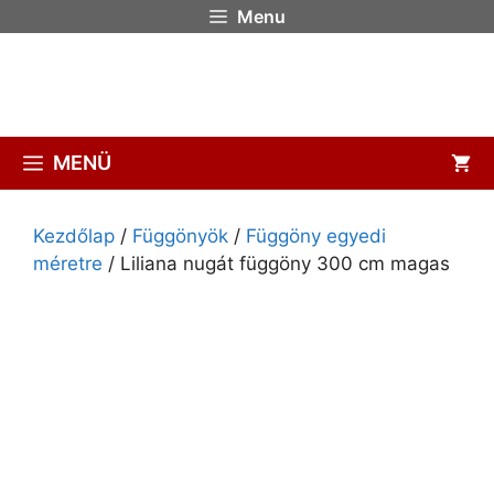
Menu
MENÜ
Kezdőlap
/
Függönyök
/
Függöny egyedi
méretre
/ Liliana nugát függöny 300 cm magas