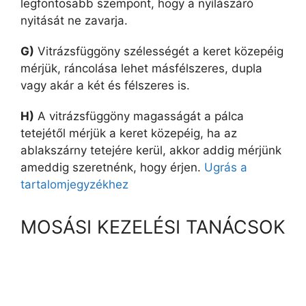
legfontosabb szempont, hogy a nyílászáró
nyitását ne zavarja.
G)
Vitrázsfüggöny szélességét a keret közepéig
mérjük, ráncolása lehet másfélszeres, dupla
vagy akár a két és félszeres is.
H)
A vitrázsfüggöny magasságát a pálca
tetejétől mérjük a keret közepéig, ha az
ablakszárny tetejére kerül, akkor addig mérjünk
ameddig szeretnénk, hogy érjen.
Ugrás a
tartalomjegyzékhez
MOSÁSI KEZELÉSI TANÁCSOK