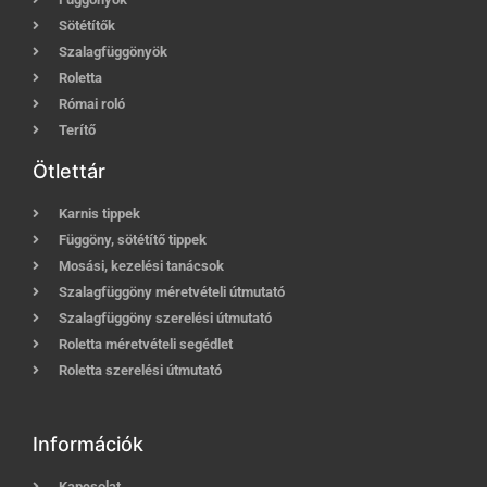
Sötétítők
Szalagfüggönyök
Roletta
Római roló
Terítő
Ötlettár
Karnis tippek
Függöny, sötétítő tippek
Mosási, kezelési tanácsok
Szalagfüggöny méretvételi útmutató
Szalagfüggöny szerelési útmutató
Roletta méretvételi segédlet
Roletta szerelési útmutató
Információk
Kapcsolat