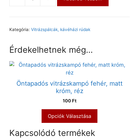
Kategória:
Vitrázspálcák, kávéházi rúdak
Érdekelhetnek még…
Öntapadós vitrázskampó fehér, matt
króm, réz
100 Ft
Opciók Választása
Kapcsolódó termékek