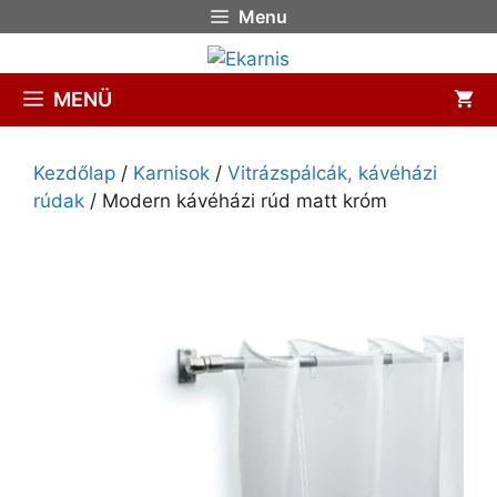
Menu
MENÜ
Kezdőlap
/
Karnisok
/
Vitrázspálcák, kávéházi
rúdak
/ Modern kávéházi rúd matt króm