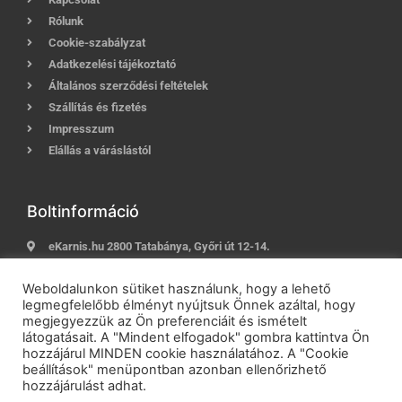
Rólunk
Cookie-szabályzat
Adatkezelési tájékoztató
Általános szerződési feltételek
Szállítás és fizetés
Impresszum
Elállás a váráslástól
Boltinformáció
eKarnis.hu 2800 Tatabánya, Győri út 12-14.
Hívj most:
+36 (30) 239-9937
Weboldalunkon sütiket használunk, hogy a lehető
E-mail:
info@ekarnis.hu
legmegfelelőbb élményt nyújtsuk Önnek azáltal, hogy
megjegyezzük az Ön preferenciáit és ismételt
látogatásait. A "Mindent elfogadok" gombra kattintva Ön
hozzájárul MINDEN cookie használatához. A "Cookie
2021 © eKarnis.hu
| Karnis és Függöny Webáruház | Minden
beállítások" menüpontban azonban ellenőrizhető
jog fenntartva!
hozzájárulást adhat.
Powered by
Online Üzletépítés