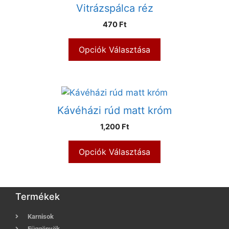
Vitrázspálca réz
470 Ft
Opciók Választása
Kávéházi rúd matt króm
1,200 Ft
Opciók Választása
Termékek
Karnisok
Függönyök