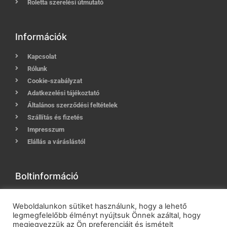
Roletta szerelési útmutató
Információk
Kapcsolat
Rólunk
Cookie-szabályzat
Adatkezelési tájékoztató
Általános szerződési feltételek
Szállítás és fizetés
Impresszum
Elállás a váráslástól
Boltinformáció
eKarnis.hu 2800 Tatabánya, Győri út 12-14.
Weboldalunkon sütiket használunk, hogy a lehető
Hívj most:
+36 (30) 239-9937
legmegfelelőbb élményt nyújtsuk Önnek azáltal, hogy
E-mail:
info@ekarnis.hu
megjegyezzük az Ön preferenciáit és ismételt