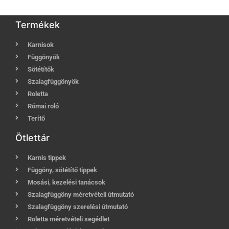
Termékek
Karnisok
Függönyök
Sötétítők
Szalagfüggönyök
Roletta
Római roló
Terítő
Ötlettár
Karnis tippek
Függöny, sötétítő tippek
Mosási, kezelési tanácsok
Szalagfüggöny méretvételi útmutató
Szalagfüggöny szerelési útmutató
Roletta méretvételi segédlet