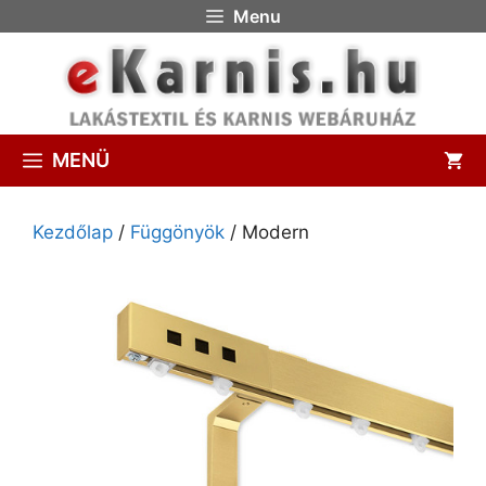
Menu
MENÜ
Kezdőlap
/
Függönyök
/ Modern