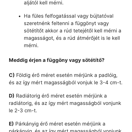
aljától kell mérni.
Ha füles felfogatással vagy bújtatóval
szeretnénk feltenni a függönyt vagy
sötétítőt akkor a rúd tetejétől kell mérni a
magasságot, és a rúd átmérőjét is le kell
mérni.
Meddig érjen a függöny vagy sötétítő?
C)
Földig érő méret esetén mérjünk a padlóig,
és az így mért magasságból vonjuk le 3-4 cm-t.
D)
Radiátorig érő méret esetén mérjünk a
radiátorig, és az így mért magasságból vonjunk
le 2-3 cm-t.
E)
Párkányig érő méret esetén mérjünk a
párkányig, és az így mért magasságból vonjunk