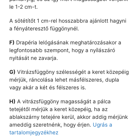
le 1-2 cm-t.
A sötétítőt 1 cm-rel hosszabbra ajánlott hagyni
a fényáteresztő függönynél.
F)
Drapéria lelógásának meghatározásakor a
legfontosabb szempont, hogy a nyílászáró
nyitását ne zavarja.
G)
Vitrázsfüggöny szélességét a keret közepéig
mérjük, ráncolása lehet másfélszeres, dupla
vagy akár a két és félszeres is.
H)
A vitrázsfüggöny magasságát a pálca
tetejétől mérjük a keret közepéig, ha az
ablakszárny tetejére kerül, akkor addig mérjünk
ameddig szeretnénk, hogy érjen.
Ugrás a
tartalomjegyzékhez