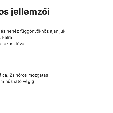
os jellemzői
és nehéz függönyökhöz ajánljuk
 Falra
, akasztóval
lca, Zsinóros mozgatás
em húzható végig