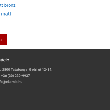
 matt
a
máció
u 2800 Tatabánya, Győri út 12-14.
:
+36 (30) 239-9937
fo@ekarnis.hu