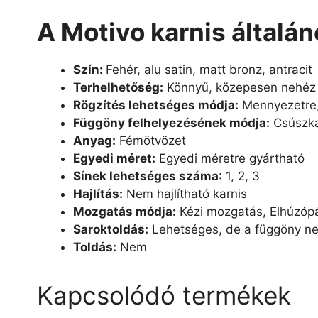
A Motivo karnis általán
Szín:
Fehér, alu satin, matt bronz, antracit
Terhelhetőség:
Könnyű, közepesen nehéz 
Rögzítés lehetséges módja:
Mennyezetre,
Függöny felhelyezésének módja:
Csúszka
Anyag:
Fémötvözet
Egyedi méret:
Egyedi méretre gyártható
Sínek lehetséges száma
: 1, 2, 3
Hajlítás:
Nem hajlítható karnis
Mozgatás módja:
Kézi mozgatás, Elhúzópá
Saroktoldás:
Lehetséges, de a függöny n
Toldás:
Nem
Kapcsolódó termékek