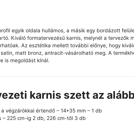
ofil egyik oldala hullámos, a másik egy bordázott felüle
artó. Kiváló formatervezésű karnis, melynél a tervezők m
rhatóak. Az esztétika mellett további előnye, hogy kivá
satin, matt bronz, antracit-vásárolható meg. A termékhe
e is megoldást kínál.
ezeti karnis szett az aláb
t a végzárókkal értendő – 14*35 mm – 1 db
es – 225 cm-ig 2 db, 226 cm-től 3 db