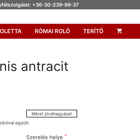
félszolgálat: +36-30-239-99-37
OLETTA
RÓMAI ROLÓ
TERÍTŐ
is antracit
Méret jóváhagyása!
záróval együtt. 
erelés helyét!
Szerelés helye