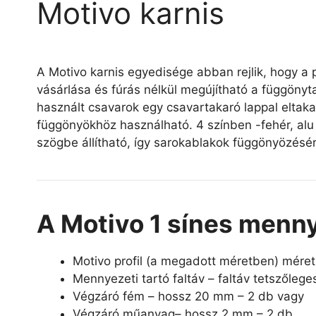
Motivo karnis
A Motivo karnis egyedisége abban rejlik, hogy a pr
vásárlása és fúrás nélkül megújítható a függönyt
használt csavarok egy csavartakaró lappal eltaka
függönyökhöz használható. 4 színben -fehér, alu 
szögbe állítható, így sarokablakok függönyözésér
A Motivo 1 sínes menny
Motivo profil (a megadott méretben) mére
Mennyezeti tartó faltáv – faltáv tetszőleg
Végzáró fém – hossz 20 mm – 2 db vagy
Végzáró műanyag– hossz 2 mm – 2 db