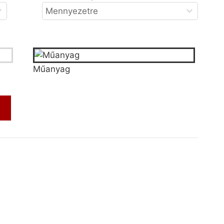
Műanyag
m