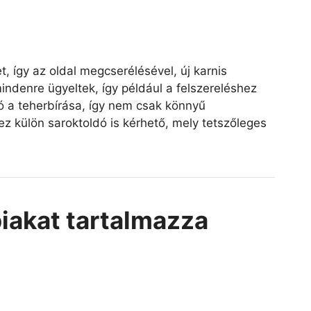
t, így az oldal megcserélésével, új karnis
indenre ügyeltek, így például a felszereléshez
ló a teherbírása, így nem csak könnyű
z külön saroktoldó is kérhető, mely tetszőleges
biakat tartalmazza