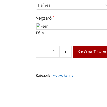
Kérjük válassza ki a végzárót!
Végzáró
Fém
-
+
Kosárba Tesze
Kategória:
Motivo karnis