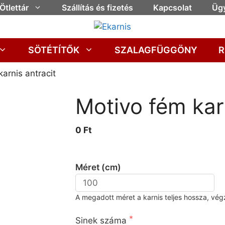
Ötlettár
Szállítás és fizetés
Kapcsolat
Ügy
SÖTÉTÍTŐK
SZALAGFÜGGÖNY
R
arnis antracit
Motivo fém karn
0 Ft
 Kérjük adja meg a karnis méretét!
Méret (cm)
A megadott méret a karnis teljes hossza, vég
Kérjük adja meg a sínek számát és a sz
Sinek száma