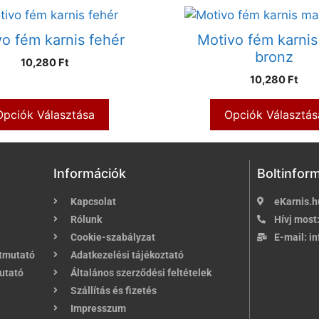
o fém karnis fehér
Motivo fém karnis
bronz
10,280 Ft
10,280 Ft
Opciók Választása
Opciók Választás
Információk
Boltinfor
Kapcsolat
eKarnis.h
Rólunk
Hívj most
Cookie-szabályzat
E-mail:
in
útmutató
Adatkezelési tájékoztató
utató
Általános szerződési feltételek
Szállítás és fizetés
Impresszum