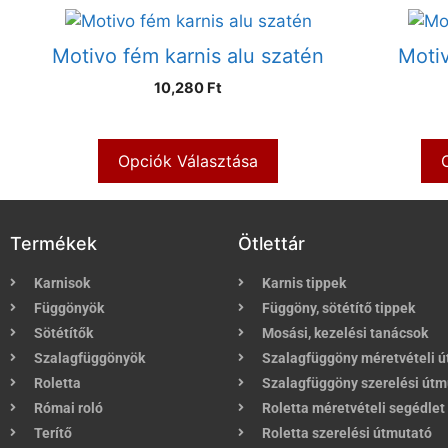
Motivo fém karnis alu szatén
Motiv
10,280 Ft
Opciók Választása
Termékek
Ötlettár
Karnisok
Karnis tippek
Függönyök
Függöny, sötétítő tippek
Sötétítők
Mosási, kezelési tanácsok
Szalagfüggönyök
Szalagfüggöny méretvételi 
Roletta
Szalagfüggöny szerelési útm
Római roló
Roletta méretvételi segédlet
Terítő
Roletta szerelési útmutató