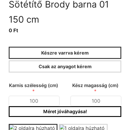
Sötétítő Brody barna 01
150 cm
0 Ft
Készre varrva kérem
Csak az anyagot kérem
KALKULÁTOR
Karnis szélesség (cm)
Kész magasság (cm)
Méret jóváhagyása!
Típus/fazon kiválasztása