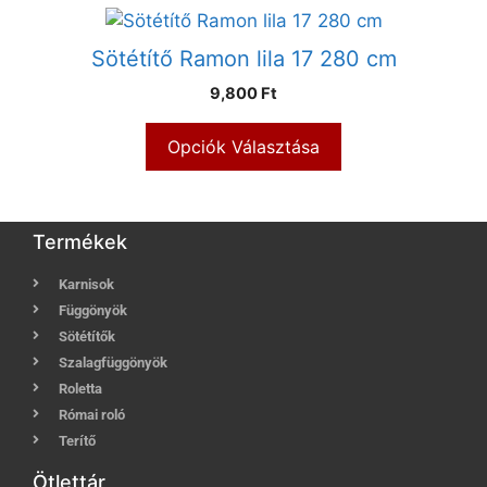
Sötétítő Ramon lila 17 280 cm
9,800 Ft
Opciók Választása
Termékek
Karnisok
Függönyök
Sötétítők
Szalagfüggönyök
Roletta
Római roló
Terítő
Ötlettár