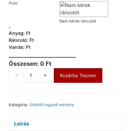
Ft/m
Nem kérek ráncolót
S
Anyag: Ft
Ráncoló: Ft
Varrás: Ft
_______________________
Összesen: 0 Ft
-
+
Kosárba Teszem
Kategória:
Sötétítő egyedi méretre
Leírás