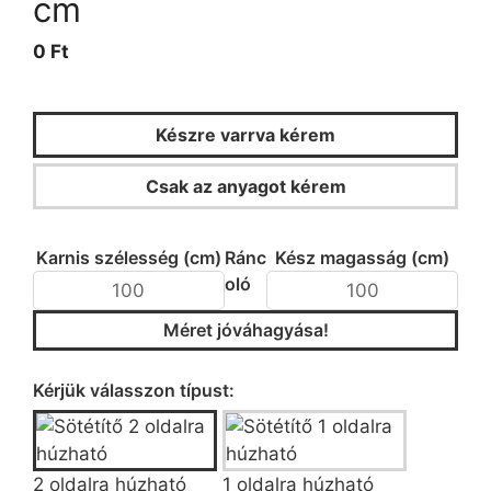
cm
0 Ft
Készre varrva kérem
Csak az anyagot kérem
KALKULÁTOR
Karnis szélesség (cm)
Ránc
Kész magasság (cm)
oló
Méret jóváhagyása!
Típus/fazon kiválasztása
Kérjük válasszon típust:
2 oldalra húzható
1 oldalra húzható