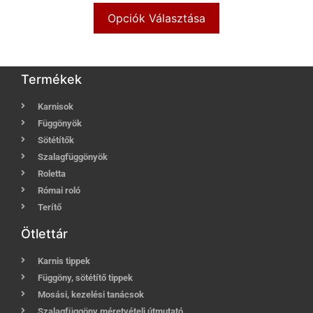
Opciók Választása
Termékek
Karnisok
Függönyök
Sötétítők
Szalagfüggönyök
Roletta
Római roló
Terítő
Ötlettár
Karnis tippek
Függöny, sötétítő tippek
Mosási, kezelési tanácsok
Szalagfüggöny méretvételi útmutató