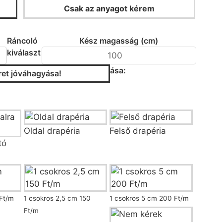
Csak az anyagot kérem
KALKULÁTOR
Ráncoló
Kész magasság (cm)
kiválaszt
ása:
et jóváhagyása!
/fazon kiválasztása
Oldal drapéria
Felső drapéria
tó
coló kiválasztása
Ft/m
1 csokros 2,5 cm 150
1 csokros 5 cm 200 Ft/m
Ft/m