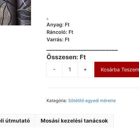
S
Anyag: Ft
Ráncoló: Ft
Varrás: Ft
_______________________
Összesen: Ft
-
+
Kosárba Tesze
Kategória:
Sötétítő egyedi méretre
li útmutató
Mosási kezelési tanácsok