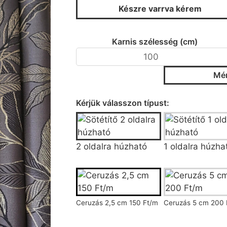
Készre varrva kérem
Karnis szélesség (cm)
Mér
Típus
Kérjük válasszon típust:
2 oldalra húzható
1 oldalra húzha
Rán
Ceruzás 2,5 cm 150 Ft/m
Ceruzás 5 cm 200 