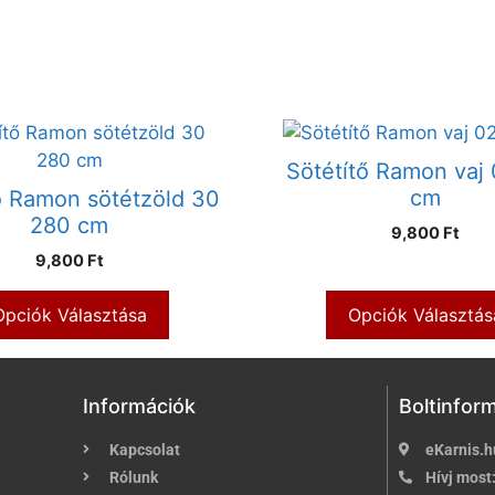
Sötétítő Ramon vaj
cm
ő Ramon sötétzöld 30
280 cm
9,800 Ft
9,800 Ft
Opciók Választása
Opciók Választás
Információk
Boltinfor
Kapcsolat
eKarnis.h
Rólunk
Hívj most