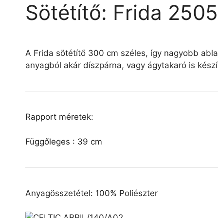
Sötétítő: Frida 250
A Frida sötétítő 300 cm széles, így nagyobb ab
anyagból akár díszpárna, vagy ágytakaró is készí
Rapport méretek:
Függőleges : 39 cm
Anyagösszetétel: 100% Poliészter