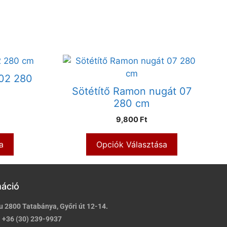
 02 280
Sötétítő Ramon nugát 07
280 cm
9,800 Ft
a
Opciók Választása
máció
u 2800 Tatabánya, Győri út 12-14.
:
+36 (30) 239-9937