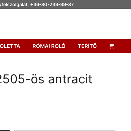
félszolgálat: +36-30-239-99-37
OLETTA
RÓMAI ROLÓ
TERÍTŐ
2505-ös antracit