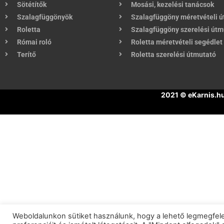
Sötétítők
Mosási, kezelési tanácsok
Szalagfüggönyök
Szalagfüggöny méretvételi 
Roletta
Szalagfüggöny szerelési útm
Római roló
Roletta méretvételi segédlet
Terítő
Roletta szerelési útmutató
2021 © eKarnis.h
Weboldalunkon sütiket használunk, hogy a lehető legmegfel