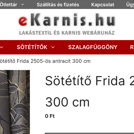
Ötlettár
Szállítás és fizetés
Kapcsolat
Ügy
SÖTÉTÍTŐK
SZALAGFÜGGÖNY
R
ötétítő Frida 2505-ös antracit 300 cm
Sötétítő Frida 
300 cm
0 Ft