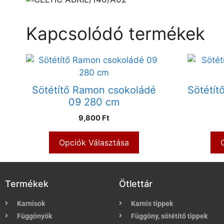
Kapcsolódó termékek
Sötétítő Ramon csokoládé
Sötétít
09 280 cm
9,800 Ft
Opciók Választása
Termékek
Ötlettár
Karnisok
Karnis tippek
Függönyök
Függöny, sötétítő tippek