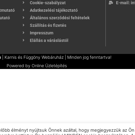
Cookie-szabályzat
E-mail:
in
útmutató
Adatkezelési tájékoztató
utató
Általános szerződési feltételek
Szállítás és fizetés
Impresszum
Elállás a váráslástól
u
| Karnis és Függöny Webáruház | Minden jog fenntartva!
Powered by
Online Üzletépítés
előbb élményt nyújtsuk Önnek azáltal, hogy megjegyezzük az Ön