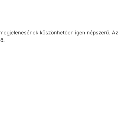
v megjelenesének köszönhetően igen népszerű. Az
ő.