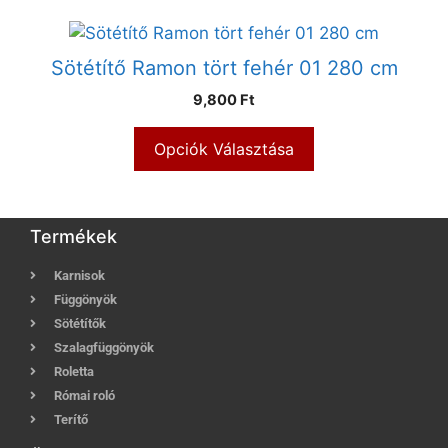
Sötétítő Ramon tört fehér 01 280 cm
9,800 Ft
Opciók Választása
Termékek
Karnisok
Függönyök
Sötétítők
Szalagfüggönyök
Roletta
Római roló
Terítő