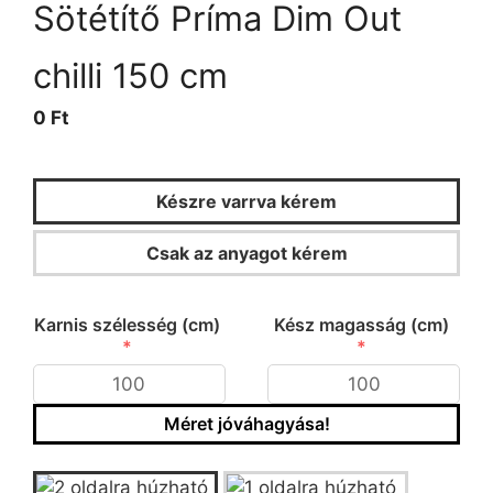
Sötétítő Príma Dim Out
chilli 150 cm
0 Ft
Készre varrva kérem
Csak az anyagot kérem
KALKULÁTOR
Karnis szélesség (cm)
Kész magasság (cm)
Méret jóváhagyása!
Típus/fazon kiválasztása