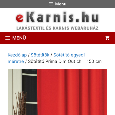
Menu
MENÜ
Kezdőlap
/
Sötétítők
/
Sötétítő egyedi
méretre
/ Sötétítő Príma Dim Out chilli 150 cm