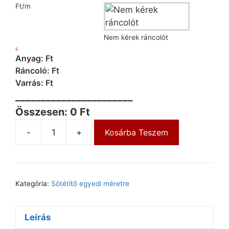
Ft/m
Nem kérek ráncolót
S
Anyag: Ft
Ráncoló: Ft
Varrás: Ft
_______________________
Összesen: 0 Ft
-
+
Kosárba Teszem
Kategória:
Sötétítő egyedi méretre
Leírás