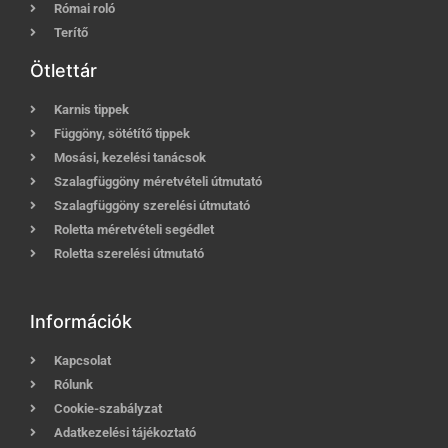
Római roló
Terítő
Ötlettár
Karnis tippek
Függöny, sötétítő tippek
Mosási, kezelési tanácsok
Szalagfüggöny méretvételi útmutató
Szalagfüggöny szerelési útmutató
Roletta méretvételi segédlet
Roletta szerelési útmutató
Információk
Kapcsolat
Rólunk
Cookie-szabályzat
Adatkezelési tájékoztató