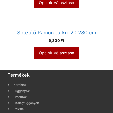
Opciók Választása
Sötétítő Ramon türkiz 20 280 cm
9,800 Ft
Opciók Választása
Termékek
Karnisok
Függönyök
Sötétítők
Szalagfüggönyök
Roletta