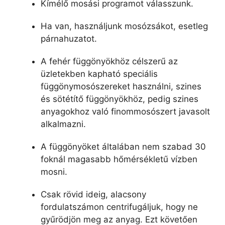
Kímélő mosási programot válasszunk.
Ha van, használjunk mosózsákot, esetleg
párnahuzatot.
A fehér függönyökhöz célszerű az
üzletekben kapható speciális
függönymosószereket használni, szines
és sötétítő függönyökhöz, pedig szines
anyagokhoz való finommosószert javasolt
alkalmazni.
A függönyöket általában nem szabad 30
foknál magasabb hőmérsékletű vízben
mosni.
Csak rövid ideig, alacsony
fordulatszámon centrifugáljuk, hogy ne
gyűrödjön meg az anyag. Ezt követően