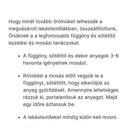
Hogy minél tovább örömüket lelhessék a
megvásárolt lakástextíliákban, összeállítottunk,
Önöknek a a legfontosabb függöny és sötétítő
kezelési és mosási tanácsokat.
A függöny, sötétítő és dekor anyagok 3-6
havonta igényelnek mosást.
Röviddel a mosás előtt vegyük le a
függönyt, sötétítőt, hogy elkerüljük az
anyag gyűrődését. Amennyire lehetséges
rázzuk ki, portalanítsuk az anyagot. Majd
egy időre áztassuk be.
A lakástextileket mindig külön kell mosni.