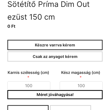
Sötétítő Príma Dim Out
ezüst 150 cm
0 Ft
Készre varrva kérem
Csak az anyagot kérem
KALKULÁTOR
Karnis szélesség (cm)
Kész magasság (cm)
Méret jóváhagyása!
Típus/fazon kiválasztása