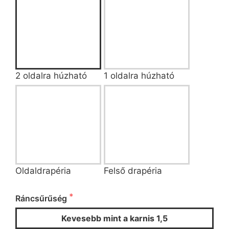
2 oldalra húzható
1 oldalra húzható
Oldaldrapéria
Felső drapéria
Ráncsűrűség és ráncoló kiválasztása
Ráncsűrűség
Kevesebb mint a karnis 1,5