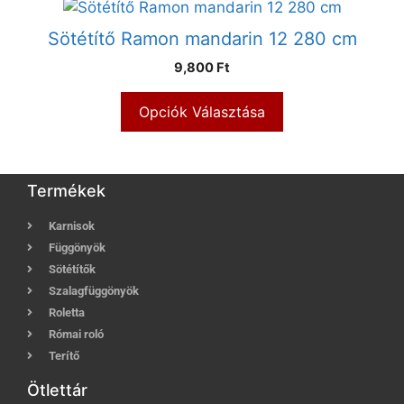
Sötétítő Ramon mandarin 12 280 cm
9,800 Ft
Opciók Választása
Termékek
Karnisok
Függönyök
Sötétítők
Szalagfüggönyök
Roletta
Római roló
Terítő
Ötlettár