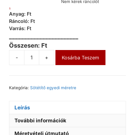
Nem kérek ráncolót
S
Anyag: Ft
Ráncoló: Ft
Varrás: Ft
_______________________
Összesen: Ft
-
+
Kosárba Teszem
Kategória:
Sötétítő egyedi méretre
Leírás
További információk
Méretvételi útmutató