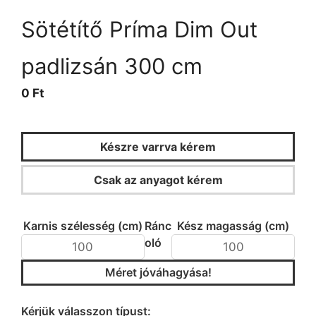
Sötétítő Príma Dim Out
padlizsán 300 cm
0 Ft
Készre varrva kérem
Csak az anyagot kérem
KALKULÁTOR
Karnis szélesség (cm)
Ránc
Kész magasság (cm)
oló
Méret jóváhagyása!
Típus/fazon kiválasztása
Kérjük válasszon típust: