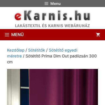
Menu
MENÜ
Kezdőlap
/
Sötétítők
/
Sötétítő egyedi
méretre
/ Sötétítő Príma Dim Out padlizsán 300
cm