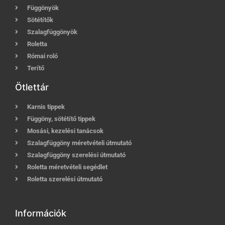
Függönyök
Sötétítők
Szalagfüggönyök
Roletta
Római roló
Terítő
Ötlettár
Karnis tippek
Függöny, sötétítő tippek
Mosási, kezelési tanácsok
Szalagfüggöny méretvételi útmutató
Szalagfüggöny szerelési útmutató
Roletta méretvételi segédlet
Roletta szerelési útmutató
Információk