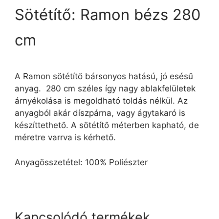
Sötétítő: Ramon bézs 280
cm
A Ramon sötétítő bársonyos hatású, jó esésű
anyag. 280 cm széles így nagy ablakfelületek
árnyékolása is megoldható toldás nélkül. Az
anyagból akár díszpárna, vagy ágytakaró is
készíttethető. A sötétítő méterben kapható, de
méretre varrva is kérhető.
Anyagösszetétel: 100% Poliészter
Kapcsolódó termékek