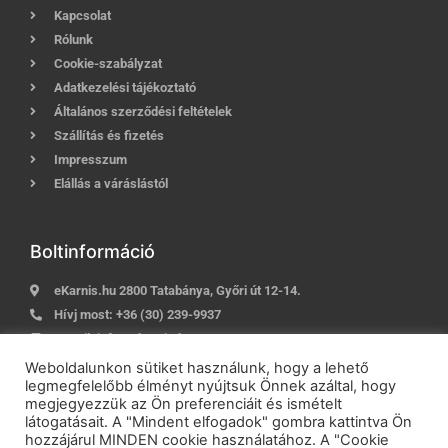
Kapcsolat
Rólunk
Cookie-szabályzat
Adatkezelési tájékoztató
Általános szerződési feltételek
Szállítás és fizetés
Impresszum
Elállás a váráslástól
Boltinformáció
eKarnis.hu 2800 Tatabánya, Győri út 12-14.
Hívj most:
+36 (30) 239-9937
E-mail:
info@ekarnis.hu
Weboldalunkon sütiket használunk, hogy a lehető
legmegfelelőbb élményt nyújtsuk Önnek azáltal, hogy
megjegyezzük az Ön preferenciáit és ismételt
2021 © eKarnis.hu
| Karnis és Függöny Webáruház | Minden
látogatásait. A "Mindent elfogadok" gombra kattintva Ön
jog fenntartva!
hozzájárul MINDEN cookie használatához. A "Cookie