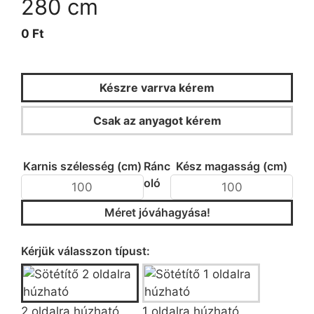
280 cm
0 Ft
Készre varrva kérem
Csak az anyagot kérem
KALKULÁTOR
Karnis szélesség (cm)
Ránc
Kész magasság (cm)
oló
Méret jóváhagyása!
Típus/fazon kiválasztása
Kérjük válasszon típust:
2 oldalra húzható
1 oldalra húzható