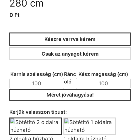
280 cm
0 Ft
Készre varrva kérem
Csak az anyagot kérem
KALKULÁTOR
Karnis szélesség (cm)
Ránc
Kész magasság (cm)
oló
Méret jóváhagyása!
Típus/fazon kiválasztása
Kérjük válasszon típust:
2 oldalra húzható
1 oldalra húzható