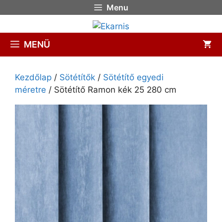
Menu
MENÜ
Kezdőlap
/
Sötétítők
/
Sötétítő egyedi
méretre
/ Sötétítő Ramon kék 25 280 cm