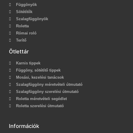
Függönyök
Sötétítők
Szalagfüggönyök
Roletta
Római roló
Terítő
Ötlettár
Karnis tippek
Függöny, sötétítő tippek
Mosási, kezelési tanácsok
Szalagfüggöny méretvételi útmutató
Szalagfüggöny szerelési útmutató
Roletta méretvételi segédlet
Roletta szerelési útmutató
Információk