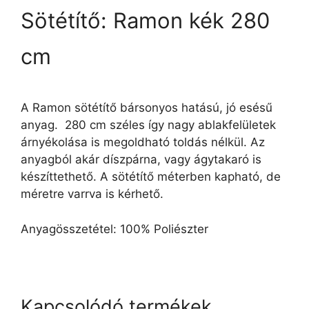
Sötétítő: Ramon kék 280
cm
A Ramon sötétítő bársonyos hatású, jó esésű
anyag. 280 cm széles így nagy ablakfelületek
árnyékolása is megoldható toldás nélkül. Az
anyagból akár díszpárna, vagy ágytakaró is
készíttethető. A sötétítő méterben kapható, de
méretre varrva is kérhető.
Anyagösszetétel: 100% Poliészter
Kapcsolódó termékek