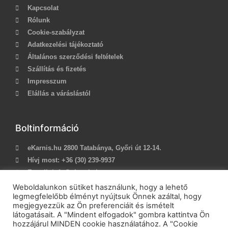
Kapcsolat
Rólunk
Cookie-szabályzat
Adatkezelési tájékoztató
Általános szerződési feltételek
Szállítás és fizetés
Impresszum
Elállás a váráslástól
Boltinformáció
eKarnis.hu 2800 Tatabánya, Győri út 12-14.
Hívj most:
+36 (30) 239-9937
E-mail:
info@ekarnis.hu
Weboldalunkon sütiket használunk, hogy a lehető
legmegfelelőbb élményt nyújtsuk Önnek azáltal, hogy
megjegyezzük az Ön preferenciáit és ismételt
2021 © eKarnis.hu
| Karnis és Függöny Webáruház | Minden
látogatásait. A "Mindent elfogadok" gombra kattintva Ön
jog fenntartva!
hozzájárul MINDEN cookie használatához. A "Cookie