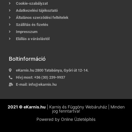
Cookie-szabályzat
Adatkezelési tájékoztató
Általános szerződési feltételek
Szállítás és fizetés
Impresszum
Elállás a váráslástól
Boltinformáció
eKarnis.hu 2800 Tatabánya, Győri út 12-14.
Hívj most:
+36 (30) 239-9937
E-mail:
info@ekarnis.hu
2021 © eKarnis.hu
| Karnis és Függöny Webáruház | Minden
jog fenntartva!
Powered by
Online Üzletépítés