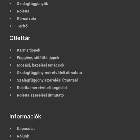
Szalagfüggönyök
Roletta
Római roló
Terítő
Ötlettár
Karnis tippek
Függöny, sötétítő tippek
Mosási, kezelési tanácsok
Szalagfüggöny méretvételi útmutató
Szalagfüggöny szerelési útmutató
Roletta méretvételi segédlet
Roletta szerelési útmutató
Információk
Kapcsolat
Rólunk