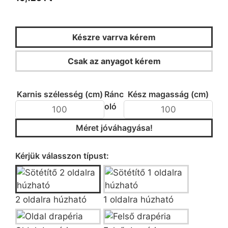
Készre varrva kérem
Csak az anyagot kérem
KALKULÁTOR
Karnis szélesség (cm)
Ránc
Kész magasság (cm)
oló
Méret jóváhagyása!
Típus/fazon kiválasztása
Kérjük válasszon típust:
2 oldalra húzható
1 oldalra húzható