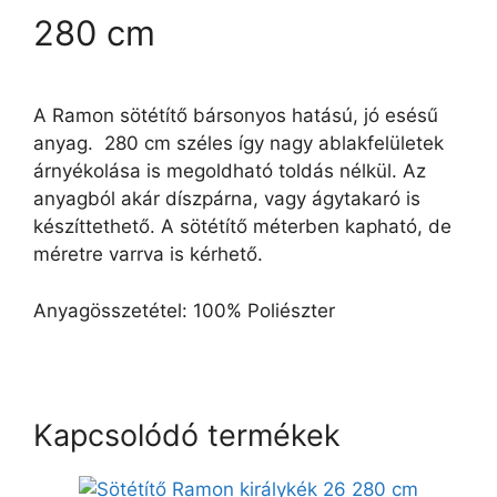
280 cm
A Ramon sötétítő bársonyos hatású, jó esésű
anyag. 280 cm széles így nagy ablakfelületek
árnyékolása is megoldható toldás nélkül. Az
anyagból akár díszpárna, vagy ágytakaró is
készíttethető. A sötétítő méterben kapható, de
méretre varrva is kérhető.
Anyagösszetétel: 100% Poliészter
Kapcsolódó termékek