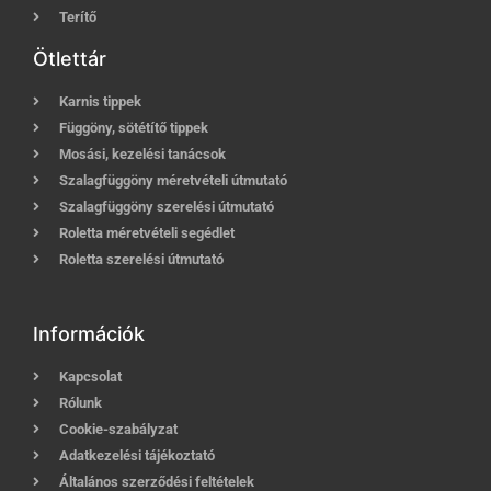
Terítő
Ötlettár
Karnis tippek
Függöny, sötétítő tippek
Mosási, kezelési tanácsok
Szalagfüggöny méretvételi útmutató
Szalagfüggöny szerelési útmutató
Roletta méretvételi segédlet
Roletta szerelési útmutató
Információk
Kapcsolat
Rólunk
Cookie-szabályzat
Adatkezelési tájékoztató
Általános szerződési feltételek