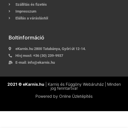
Szállítás és fizetés
Impresszum
Elállás a váráslástól
Boltinformáció
eKarnis.hu 2800 Tatabánya, Győri út 12-14.
Hívj most:
+36 (30) 239-9937
E-mail:
info@ekarnis.hu
2021 © eKarnis.hu
| Karnis és Függöny Webáruház | Minden
jog fenntartva!
Powered by
Online Üzletépítés