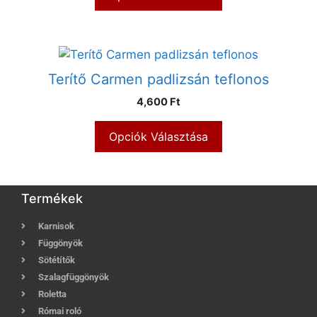
Terítő Carmen padlizsán teflonos
4,600 Ft
Opciók Választása
Termékek
Karnisok
Függönyök
Sötétítők
Szalagfüggönyök
Roletta
Római roló