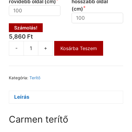
rövidebb oldal (cm)
hosszabb oldal
(cm)
Számolás!
5,860 Ft
-
+
Kosárba Teszem
Kategória:
Terítő
Leírás
Carmen terítő