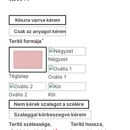
Készre varrva kérem
Csak az anyagot kérem
Terítő formája
Négyzet
Téglalap
Ovális 1
Ovális 2
Kör
Nem kérek szalagot a szélére
Szalaggal körbeszegve kérem
Terítő szélessége,
Terítő hossza,