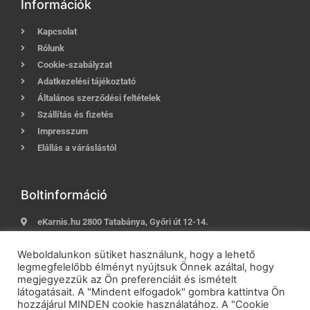
Információk
Kapcsolat
Rólunk
Cookie-szabályzat
Adatkezelési tájékoztató
Általános szerződési feltételek
Szállítás és fizetés
Impresszum
Elállás a váráslástól
Boltinformáció
eKarnis.hu 2800 Tatabánya, Győri út 12-14.
Hívj most:
+36 (30) 239-9937
Weboldalunkon sütiket használunk, hogy a lehető
E-mail:
info@ekarnis.hu
legmegfelelőbb élményt nyújtsuk Önnek azáltal, hogy
megjegyezzük az Ön preferenciáit és ismételt
látogatásait. A "Mindent elfogadok" gombra kattintva Ön
hozzájárul MINDEN cookie használatához. A "Cookie
2021 © eKarnis.hu
| Karnis és Függöny Webáruház | Minden