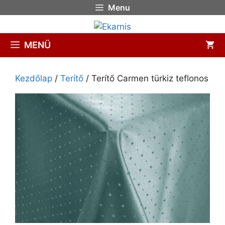
Menu
MENÜ
Kezdőlap
/
Terítő
/ Terítő Carmen türkiz teflonos