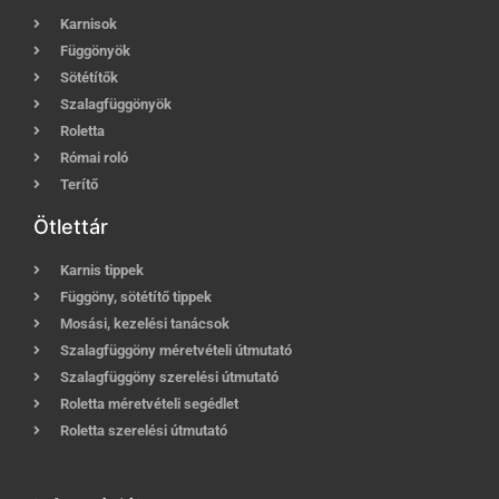
Karnisok
Függönyök
Sötétítők
Szalagfüggönyök
Roletta
Római roló
Terítő
Ötlettár
Karnis tippek
Függöny, sötétítő tippek
Mosási, kezelési tanácsok
Szalagfüggöny méretvételi útmutató
Szalagfüggöny szerelési útmutató
Roletta méretvételi segédlet
Roletta szerelési útmutató