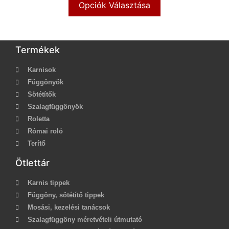
Opciók Választása
Termékek
Karnisok
Függönyök
Sötétítők
Szalagfüggönyök
Roletta
Római roló
Terítő
Ötlettár
Karnis tippek
Függöny, sötétítő tippek
Mosási, kezelési tanácsok
Szalagfüggöny méretvételi útmutató