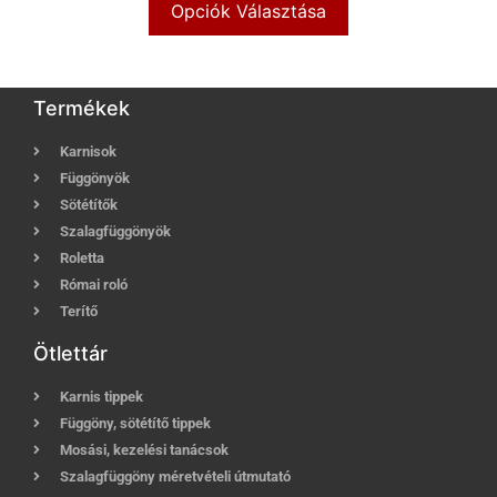
Opciók Választása
Termékek
Karnisok
Függönyök
Sötétítők
Szalagfüggönyök
Roletta
Római roló
Terítő
Ötlettár
Karnis tippek
Függöny, sötétítő tippek
Mosási, kezelési tanácsok
Szalagfüggöny méretvételi útmutató